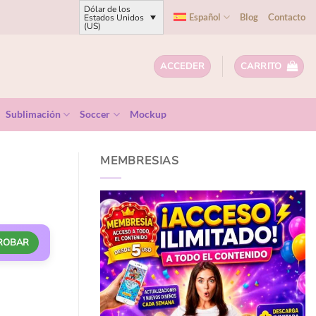
Dólar de los
Español
Blog
Contacto
Estados Unidos
(US)
ACCEDER
CARRITO
Sublimación
Soccer
Mockup
MEMBRESIAS
ROBAR