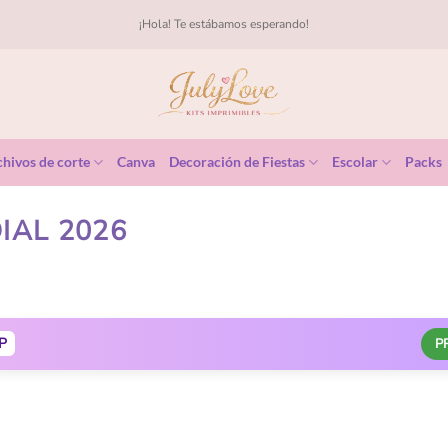
¡Hola! Te estábamos esperando!
hivos de corte
Canva
Decoración de Fiestas
Escolar
Packs
IAL 2026
P
P