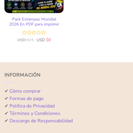
Pack Estampas Mundial
2026 En PDF para imprimir
USD
Valorado
$
15
USD
$
6
con
0
de
5
INFORMACIÓN
✔
Cómo comprar
✔
Formas de pago
✔
Política de Privacidad
✔
Términos y Condiciones
✔
Descargo de Responsabilidad