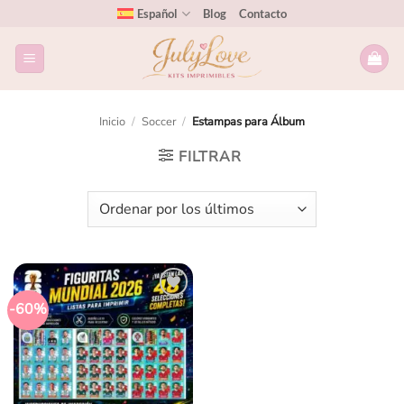
Español
Blog
Contacto
Inicio
/
Soccer
/
Estampas para Álbum
FILTRAR
-60%
Añadir
a la
lista
de
deseos