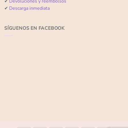
✔
Devoluciones y reembolsos
✔
Descarga inmediata
SÍGUENOS EN FACEBOOK