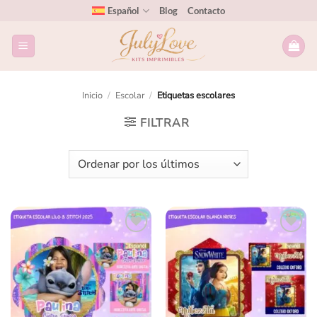
Español
Blog
Contacto
Inicio
/
Escolar
/
Etiquetas escolares
FILTRAR