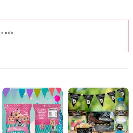
oración.
Añadir
Añadir
a la
a la
lista
lista
de
de
deseos
deseos