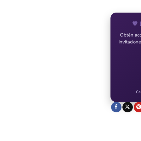
💖 
Obtén acce
invitacion
Ca