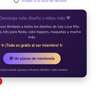
Añadir a la lista de deseos
Descarga este diseño y miles más 💖
so ilimitado a todos los diseños de July Love Kits:
es, kits para fiesta, cake toppers, maquetas y mucho
más.
✨ ¡Todo es gratis al ser miembro! ✨
🎁 Ver planes de membresía
ncela cuando quieras • Nuevos diseños cada semana