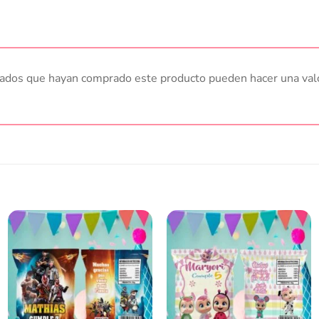
trados que hayan comprado este producto pueden hacer una val
Añadir
Añadir
a la
a la
lista
lista
de
de
deseos
deseos