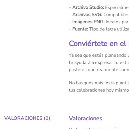
–
Archivo Studio:
Especialmen
–
Archivos SVG:
Compatibles 
–
Imágenes PNG:
Ideales par
–
Fuente:
Tipo de letra utiliz
Conviértete en el
Ya sea que estés planeando u
te ayudará a expresar tu esti
pasteles que realmente cuent
No busques más: esta plantill
tus celebraciones hoy mismo
Valoraciones
VALORACIONES (0)