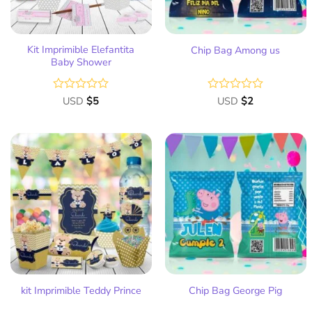
Kit Imprimible Elefantita
Chip Bag Among us
Baby Shower
Valorado
USD
$
5
Valorado
USD
$
2
con
con
0
0
de
de
5
5
Añadir
Añadir
a la
a la
lista
lista
de
de
deseos
deseos
kit Imprimible Teddy Prince
Chip Bag George Pig