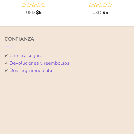
Valorado
USD
$
5
Valorado
USD
$
5
con
con
0
0
de
de
5
5
CONFIANZA
✔
Compra segura
✔
Devoluciones y reembolsos
✔
Descarga inmediata