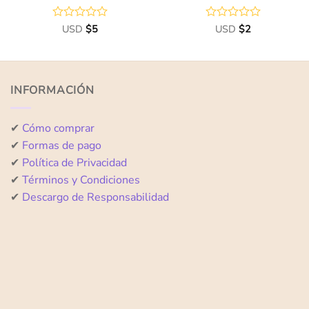
Valorado
USD
$
5
Valorado
USD
$
2
con
con
0
0
de
de
5
5
INFORMACIÓN
✔
Cómo comprar
✔
Formas de pago
✔
Política de Privacidad
✔
Términos y Condiciones
✔
Descargo de Responsabilidad