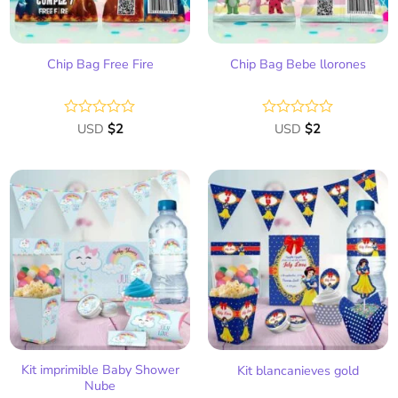
Chip Bag Free Fire
Chip Bag Bebe llorones
Valorado
USD
$
2
Valorado
USD
$
2
con
con
0
0
de
de
5
5
Añadir
Añadir
a la
a la
lista
lista
de
de
deseos
deseos
Kit imprimible Baby Shower
Kit blancanieves gold
Nube