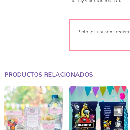
No hay valoraciones aún.
Solo los usuarios regis
PRODUCTOS RELACIONADOS
Añadir
Añadir
a la
a la
lista
lista
de
de
deseos
deseos