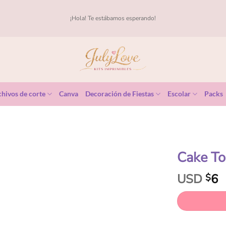
¡Hola! Te estábamos esperando!
hivos de corte
Canva
Decoración de Fiestas
Escolar
Packs
Cake To
USD
6
$