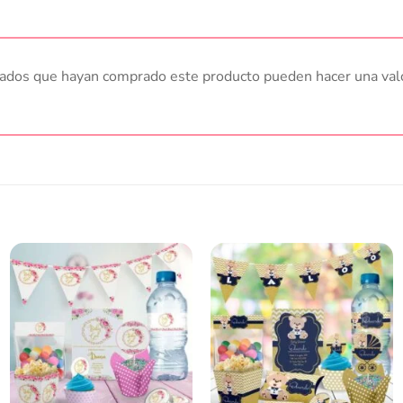
trados que hayan comprado este producto pueden hacer una val
Añadir
Añadir
a la
a la
lista
lista
de
de
deseos
deseos