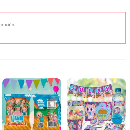
oración.
Añadir
Añadir
a la
a la
lista
lista
de
de
deseos
deseos