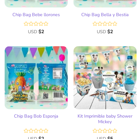
Chip Bag Bebe llorones
Chip Bag Bella y Bestia
Valorado
USD
$
2
Valorado
USD
$
2
con
con
0
0
de
de
5
5
Añadir
Añadir
a la
a la
lista
lista
de
de
deseos
deseos
Kit Imprimible baby Shower
Chip Bag Bob Esponja
Mickey
Valorado
USD
$
2
Valorado
USD
$
5