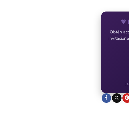
💖 
Obtén acce
invitacion
Ca