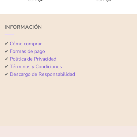
con
con
0
0
de
de
5
5
INFORMACIÓN
✔
Cómo comprar
✔
Formas de pago
✔
Política de Privacidad
✔
Términos y Condiciones
✔
Descargo de Responsabilidad