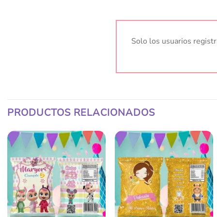
Solo los usuarios regis
PRODUCTOS RELACIONADOS
Añadir
Añadir
a la
a la
lista
lista
de
de
deseos
deseos