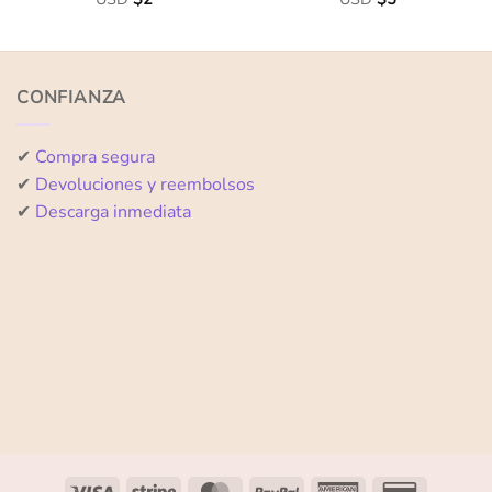
con
con
0
0
de
de
5
5
CONFIANZA
✔
Compra segura
✔
Devoluciones y reembolsos
✔
Descarga inmediata