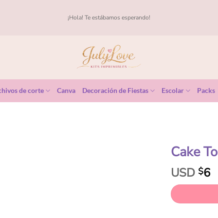
¡Hola! Te estábamos esperando!
hivos de corte
Canva
Decoración de Fiestas
Escolar
Packs
Cake To
USD
6
$