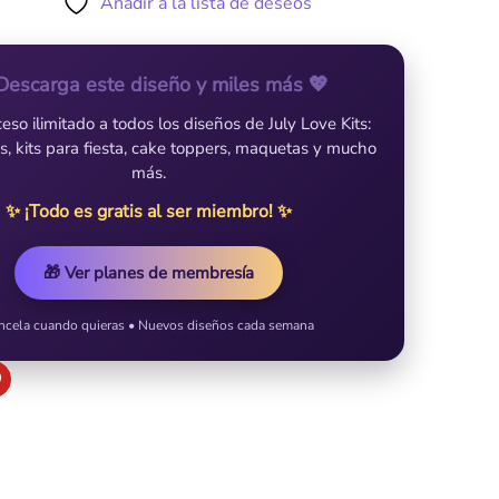
Añadir a la lista de deseos
Descarga este diseño y miles más 💖
so ilimitado a todos los diseños de July Love Kits:
es, kits para fiesta, cake toppers, maquetas y mucho
más.
✨ ¡Todo es gratis al ser miembro! ✨
🎁 Ver planes de membresía
ncela cuando quieras • Nuevos diseños cada semana