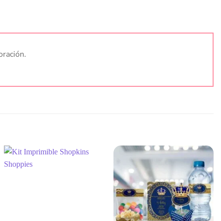
oración.
Añadir
Añadir
a la
a la
lista
lista
de
de
deseos
deseos