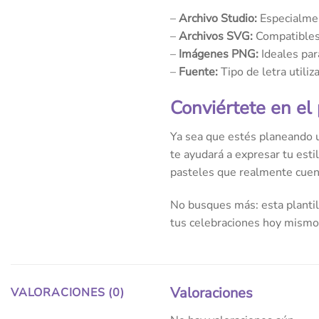
–
Archivo Studio:
Especialmen
–
Archivos SVG:
Compatibles 
–
Imágenes PNG:
Ideales par
–
Fuente:
Tipo de letra utiliz
Conviértete en el
Ya sea que estés planeando u
te ayudará a expresar tu esti
pasteles que realmente cuent
No busques más: esta plantill
tus celebraciones hoy mismo
Valoraciones
VALORACIONES (0)