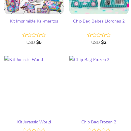
Kit Imprimible Ksi-meritos
Chip Bag Bebes Llorones 2
Valorado
USD
$
5
Valorado
USD
$
2
con
con
0
0
de
de
5
5
Añadir
Añadir
a la
a la
lista
lista
de
de
deseos
deseos
Kit Jurassic World
Chip Bag Frozen 2