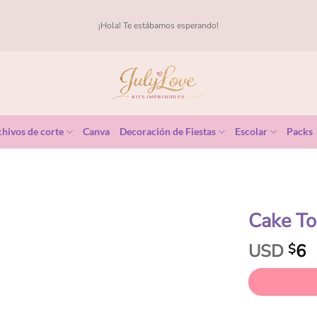
¡Hola! Te estábamos esperando!
hivos de corte
Canva
Decoración de Fiestas
Escolar
Packs
Cake To
USD
6
$