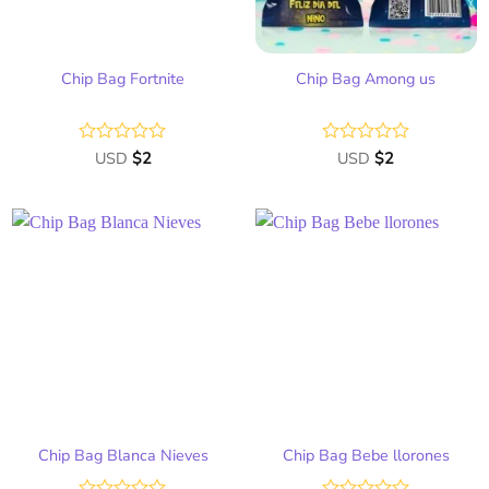
Chip Bag Fortnite
Chip Bag Among us
Valorado
USD
$
2
Valorado
USD
$
2
con
con
0
0
de
de
5
5
Añadir
Añadir
a la
a la
lista
lista
de
de
deseos
deseos
Chip Bag Blanca Nieves
Chip Bag Bebe llorones