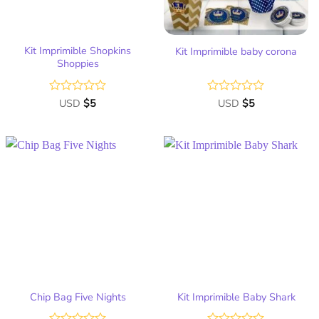
Kit Imprimible Shopkins
Kit Imprimible baby corona
Shoppies
Valorado
USD
$
5
Valorado
USD
$
5
con
con
0
0
de
de
5
5
Añadir
Añadir
a la
a la
lista
lista
de
de
deseos
deseos
Chip Bag Five Nights
Kit Imprimible Baby Shark