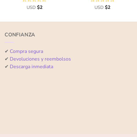
Valorado
USD
$
2
Valorado
USD
$
2
con
con
0
0
de
de
5
5
CONFIANZA
✔
Compra segura
✔
Devoluciones y reembolsos
✔
Descarga inmediata