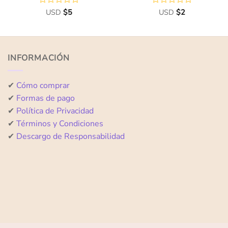
Valorado
USD
$
5
Valorado
USD
$
2
con
con
0
0
de
de
5
5
INFORMACIÓN
✔
Cómo comprar
✔
Formas de pago
✔
Política de Privacidad
✔
Términos y Condiciones
✔
Descargo de Responsabilidad