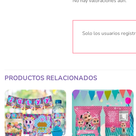
No hay valoraciones aún.
Solo los usuarios regis
PRODUCTOS RELACIONADOS
Añadir
Añadir
a la
a la
lista
lista
de
de
deseos
deseos