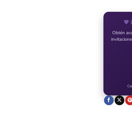
💖 
Obtén acce
invitacion
Ca