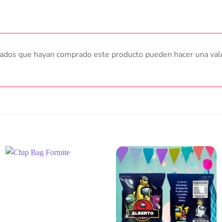
trados que hayan comprado este producto pueden hacer una val
Añadir
Añadir
a la
a la
lista
lista
de
de
deseos
deseos