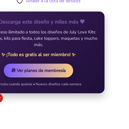
Añadir a la lista de deseos
Descarga este diseño y miles más 💖
so ilimitado a todos los diseños de July Love Kits:
es, kits para fiesta, cake toppers, maquetas y mucho
más.
✨ ¡Todo es gratis al ser miembro! ✨
🎁 Ver planes de membresía
ncela cuando quieras • Nuevos diseños cada semana