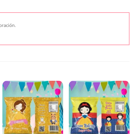
oración.
Añadir
Añadir
a la
a la
lista
lista
de
de
deseos
deseos