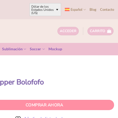
Dólar de los
Español
Blog
Contacto
Estados Unidos
(US)
ACCEDER
CARRITO
Sublimación
Soccer
Mockup
pper Bolofofo
COMPRAR AHORA