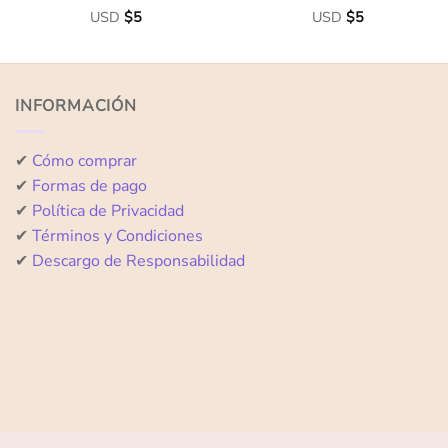
Valorado
USD
$
5
Valorado
USD
$
5
con
con
0
0
de
de
5
5
INFORMACIÓN
✔
Cómo comprar
✔
Formas de pago
✔
Política de Privacidad
✔
Términos y Condiciones
✔
Descargo de Responsabilidad