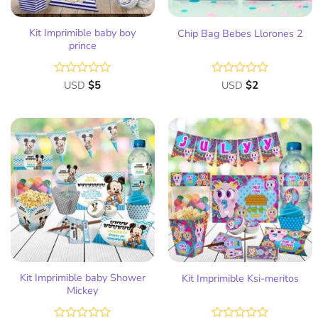
Kit Imprimible baby boy
Chip Bag Bebes Llorones 2
prince
Valorado
USD
$
5
Valorado
USD
$
2
con
con
0
0
de
de
5
5
Añadir
Añadir
a la
a la
lista
lista
de
de
deseos
deseos
Kit Imprimible baby Shower
Kit Imprimible Ksi-meritos
Mickey