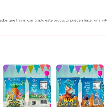
trados que hayan comprado este producto pueden hacer una val
Añadir
Añadir
a la
a la
lista
lista
de
de
deseos
deseos