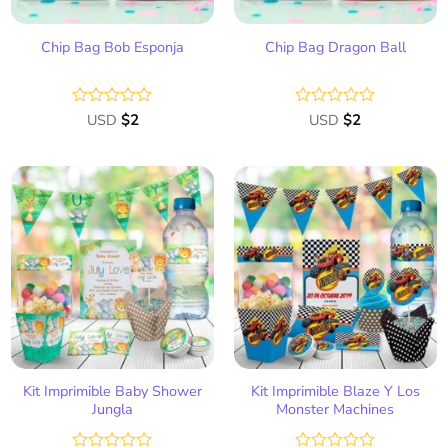
Chip Bag Bob Esponja
Chip Bag Dragon Ball
Valorado
USD
$
2
Valorado
USD
$
2
con
con
0
0
de
de
5
5
Añadir
Añadir
a la
a la
lista
lista
de
de
deseos
deseos
Kit Imprimible Baby Shower
Kit Imprimible Blaze Y Los
Jungla
Monster Machines