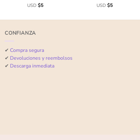
Valorado
USD
$
5
Valorado
USD
$
5
con
con
0
0
de
de
5
5
CONFIANZA
✔
Compra segura
✔
Devoluciones y reembolsos
✔
Descarga inmediata