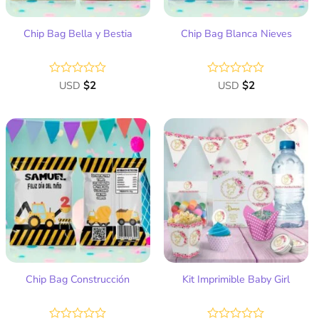
Chip Bag Bella y Bestia
Chip Bag Blanca Nieves
Valorado
USD
$
2
Valorado
USD
$
2
con
con
0
0
de
de
5
5
Añadir
Añadir
a la
a la
lista
lista
de
de
deseos
deseos
Chip Bag Construcción
Kit Imprimible Baby Girl