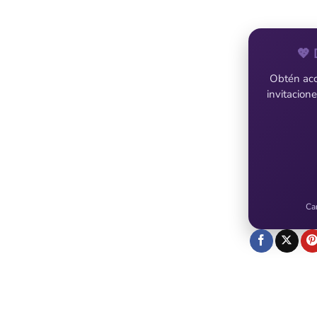
💖 
Obtén acce
invitacion
Ca