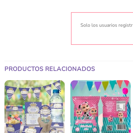
Solo los usuarios regis
PRODUCTOS RELACIONADOS
Añadir
Añadir
a la
a la
lista
lista
de
de
deseos
deseos