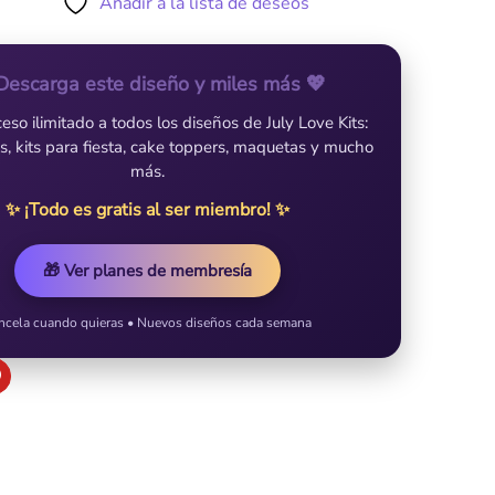
Añadir a la lista de deseos
Descarga este diseño y miles más 💖
so ilimitado a todos los diseños de July Love Kits:
es, kits para fiesta, cake toppers, maquetas y mucho
más.
✨ ¡Todo es gratis al ser miembro! ✨
🎁 Ver planes de membresía
ncela cuando quieras • Nuevos diseños cada semana