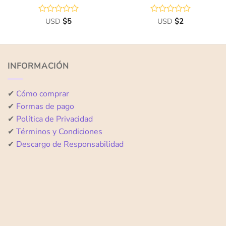
Valorado
USD
$
5
Valorado
USD
$
2
con
con
0
0
de
de
5
5
INFORMACIÓN
✔
Cómo comprar
✔
Formas de pago
✔
Política de Privacidad
✔
Términos y Condiciones
✔
Descargo de Responsabilidad