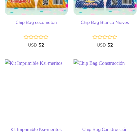
Chip Bag cocomelon
Chip Bag Blanca Nieves
Valorado
USD
$
2
Valorado
USD
$
2
con
con
0
0
de
de
5
5
Añadir
Añadir
a la
a la
lista
lista
de
de
deseos
deseos
Kit Imprimible Ksi-meritos
Chip Bag Construcción