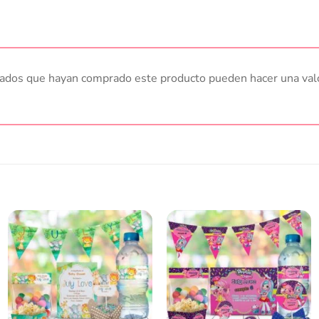
trados que hayan comprado este producto pueden hacer una val
Añadir
Añadir
a la
a la
lista
lista
de
de
deseos
deseos