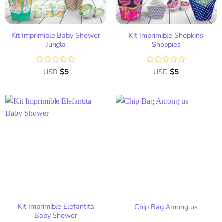
Kit Imprimible Baby Shower
Kit Imprimible Shopkins
Jungla
Shoppies
Valorado
USD
$
5
Valorado
USD
$
5
con
con
0
0
de
de
5
5
Añadir
Añadir
a la
a la
lista
lista
de
de
deseos
deseos
Kit Imprimible Elefantita
Chip Bag Among us
Baby Shower