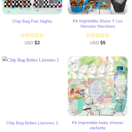
Kit Imprimible Blaze Y Los
Chip Bag Five Nights
Monster Machines
Valorado
USD
$
2
Valorado
USD
$
5
con
con
0
0
de
de
5
5
Añadir
Añadir
a la
a la
lista
lista
de
de
deseos
deseos
Kit Imprimible baby shower
Chip Bag Bebes Llorones 2
elefante