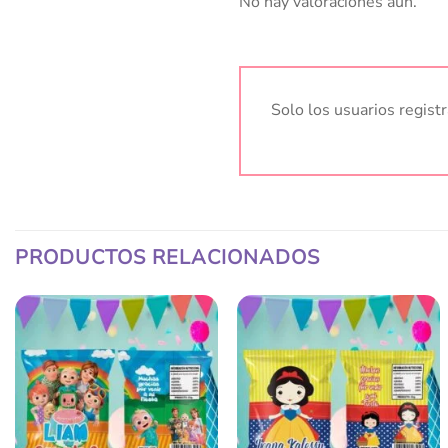
No hay valoraciones aún.
Solo los usuarios regis
PRODUCTOS RELACIONADOS
Añadir
Añadir
a la
a la
lista
lista
de
de
deseos
deseos