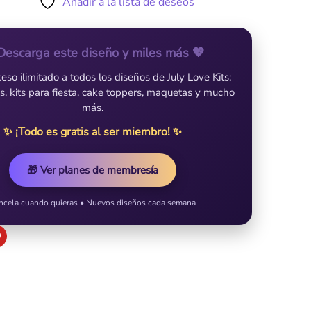
Añadir a la lista de deseos
Descarga este diseño y miles más 💖
so ilimitado a todos los diseños de July Love Kits:
es, kits para fiesta, cake toppers, maquetas y mucho
más.
✨ ¡Todo es gratis al ser miembro! ✨
🎁 Ver planes de membresía
ncela cuando quieras • Nuevos diseños cada semana