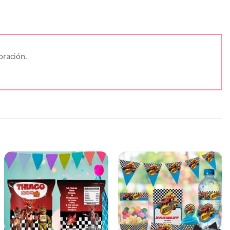
oración.
Añadir
Añadir
a la
a la
lista
lista
de
de
deseos
deseos