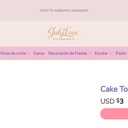
¡Hola! Te estábamos esperando!
hivos de corte
Canva
Decoración de Fiestas
Escolar
Packs
Cake To
USD
3
$