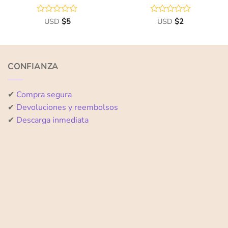
Valorado
USD
$
5
Valorado
USD
$
2
con
con
0
0
de
de
5
5
CONFIANZA
✔
Compra segura
✔
Devoluciones y reembolsos
✔
Descarga inmediata