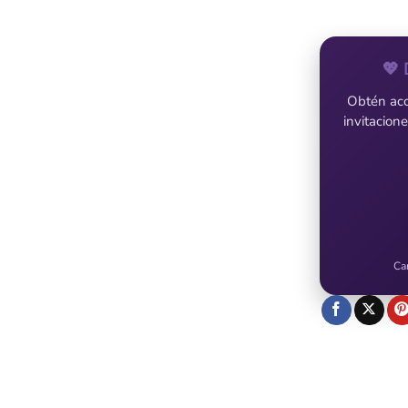
💖 
Obtén acce
invitacion
Ca