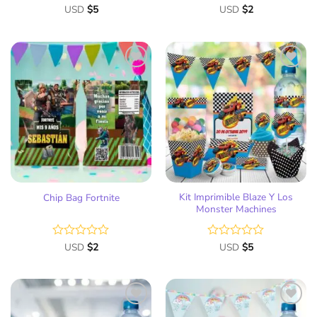
Valorado
USD
$
5
Valorado
USD
$
2
con
con
0
0
de
de
5
5
Añadir
Añadir
a la
a la
lista
lista
de
de
deseos
deseos
Kit Imprimible Blaze Y Los
Chip Bag Fortnite
Monster Machines
Valorado
USD
$
2
Valorado
USD
$
5
con
con
0
0
de
de
5
5
Añadir
Añadir