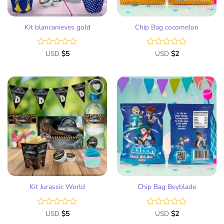
Kit blancanieves gold
Chip Bag cocomelon
Valorado
USD
$
5
Valorado
USD
$
2
con
con
0
0
de
de
5
5
Añadir
Añadir
a la
a la
lista
lista
de
de
deseos
deseos
Kit Jurassic World
Chip Bag Beyblade
Valorado
USD
$
5
Valorado
USD
$
2
con
con