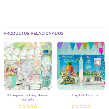
PRODUCTOS RELACIONADOS
Añadir
Añadir
a la
a la
lista
lista
de
de
deseos
deseos
Kit Imprimible baby shower
Chip Bag Bob Esponja
elefante