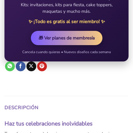
Kits: invitaciones, kits para fiesta, cake toppers,
maquetas y mucho más.
✨ ¡Todo es gratis al ser miembro! ✨
🎁 Ver planes de membresía
Cancela cuando quieras • Nuevos diseños cada semana
DESCRIPCIÓN
Haz tus celebraciones inolvidables