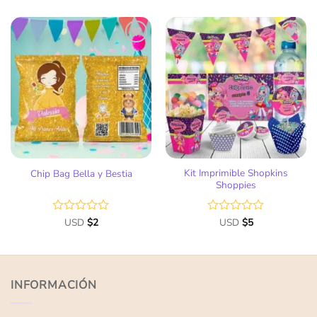
0
0
de
de
5
5
Añadir
Añadir
a la
a la
lista
lista
de
de
deseos
deseos
Kit Imprimible Shopkins
Chip Bag Bella y Bestia
Shoppies
Valorado
USD
$
2
Valorado
USD
$
5
con
con
0
0
de
de
5
5
INFORMACIÓN