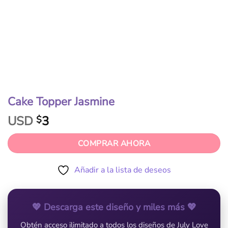
Cake Topper Jasmine
USD
3
$
COMPRAR AHORA
Añadir a la lista de deseos
💖 Descarga este diseño y miles más 💖
Obtén acceso ilimitado a todos los diseños de July Love