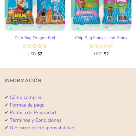
deseos
deseos
Chip Bag Dragon Ball
Chip Bag Frankie-and-Frank
Valorado
USD
$
2
Valorado
USD
$
2
con
con
0
0
de
de
5
5
INFORMACIÓN
✔
Cómo comprar
✔
Formas de pago
✔
Política de Privacidad
✔
Términos y Condiciones
✔
Descargo de Responsabilidad