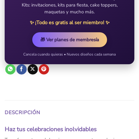
Kits: invitaciones, kits para fiesta, cake toppers,
maquetas y mucho más.
✨ ¡Todo es gratis al ser miembro! ✨
🎁 Ver planes de membresía
Cancela cuando quieras • Nuevos diseños cada semana
DESCRIPCIÓN
Haz tus celebraciones inolvidables