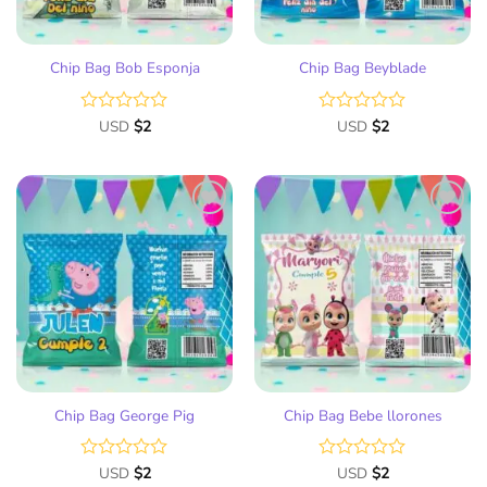
Chip Bag Bob Esponja
Chip Bag Beyblade
Valorado
USD
$
2
Valorado
USD
$
2
con
con
0
0
de
de
5
5
Añadir
Añadir
a la
a la
lista
lista
de
de
deseos
deseos
Chip Bag George Pig
Chip Bag Bebe llorones
Valorado
USD
$
2
Valorado
USD
$
2