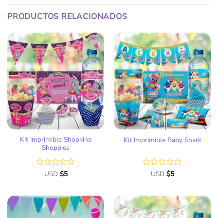
PRODUCTOS RELACIONADOS
Añadir
Añadir
a la
a la
lista
lista
de
de
deseos
deseos
Kit Imprimible Shopkins
Kit Imprimible Baby Shark
Shoppies
Valorado
USD
$
5
Valorado
USD
$
5
con
con
0
0
de
de
5
5