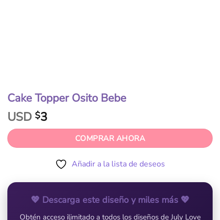
Cake Topper Osito Bebe
USD
3
$
COMPRAR AHORA
Añadir a la lista de deseos
💖 Descarga este diseño y miles más 💖
Obtén acceso ilimitado a todos los diseños de July Love