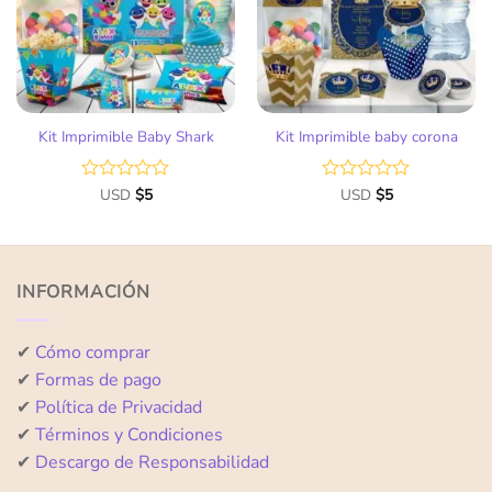
deseos
deseos
Kit Imprimible Baby Shark
Kit Imprimible baby corona
Valorado
USD
$
5
Valorado
USD
$
5
con
con
0
0
de
de
5
5
INFORMACIÓN
✔
Cómo comprar
✔
Formas de pago
✔
Política de Privacidad
✔
Términos y Condiciones
✔
Descargo de Responsabilidad