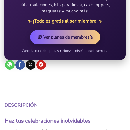
Kits: invitaciones, kits para fiesta, cake toppers,
maquetas y mucho más.
✨ ¡Todo es gratis al ser miembro! ✨
🎁 Ver planes de membresía
Cancela cuando quieras • Nuevos diseños cada semana
DESCRIPCIÓN
Haz tus celebraciones inolvidables