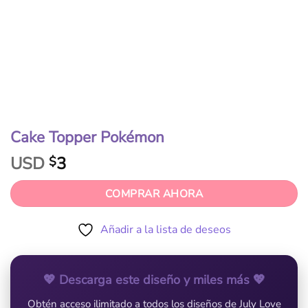
Cake Topper Pokémon
USD
3
$
COMPRAR AHORA
Añadir a la lista de deseos
💖 Descarga este diseño y miles más 💖
Obtén acceso ilimitado a todos los diseños de July Love