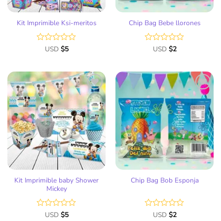
Kit Imprimible Ksi-meritos
Chip Bag Bebe llorones
Valorado
USD
$
5
Valorado
USD
$
2
con
con
0
0
de
de
5
5
Añadir
Añadir
a la
a la
lista
lista
de
de
deseos
deseos
Kit Imprimible baby Shower
Chip Bag Bob Esponja
Mickey
Valorado
USD
$
5
Valorado
USD
$
2