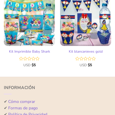
Añadir
Añadir
a la
a la
lista
lista
de
de
deseos
deseos
Kit Imprimible Baby Shark
Kit blancanieves gold
Valorado
USD
$
5
Valorado
USD
$
5
con
con
0
0
de
de
5
5
INFORMACIÓN
✔
Cómo comprar
✔
Formas de pago
✔
Política de Privacidad