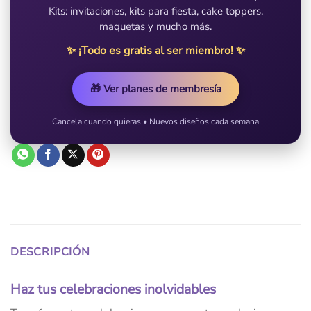
Kits: invitaciones, kits para fiesta, cake toppers,
maquetas y mucho más.
✨ ¡Todo es gratis al ser miembro! ✨
🎁 Ver planes de membresía
Cancela cuando quieras • Nuevos diseños cada semana
DESCRIPCIÓN
Haz tus celebraciones inolvidables