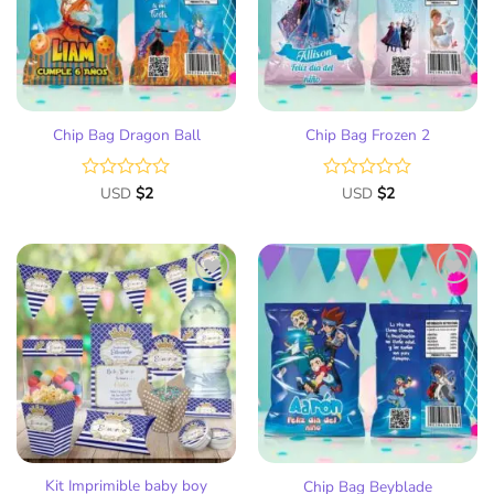
deseos
deseos
Chip Bag Dragon Ball
Chip Bag Frozen 2
Valorado
USD
$
2
Valorado
USD
$
2
con
con
0
0
de
de
5
5
Añadir
Añadir
a la
a la
lista
lista
de
de
deseos
deseos
Kit Imprimible baby boy
Chip Bag Beyblade