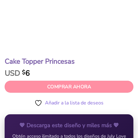
Cake Topper Princesas
USD
6
$
COMPRAR AHORA
Añadir a la lista de deseos
💖 Descarga este diseño y miles más 💖
Obtén acceso ilimitado a todos los diseños de July Love