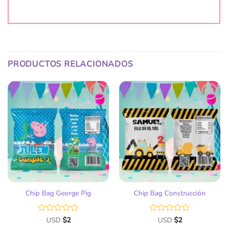
PRODUCTOS RELACIONADOS
Añadir
Añadir
a la
a la
lista
lista
de
de
deseos
deseos
Chip Bag George Pig
Chip Bag Construcción
Valorado
USD
$
2
Valorado
USD
$
2
con
con