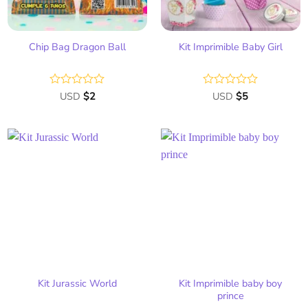
Chip Bag Dragon Ball
Kit Imprimible Baby Girl
Valorado
USD
$
2
Valorado
USD
$
5
con
con
0
0
de
de
5
5
Añadir
Añadir
a la
a la
lista
lista
de
de
deseos
deseos
Kit Imprimible baby boy
Kit Jurassic World
prince