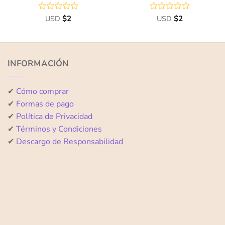
Valorado
USD
$
2
Valorado
USD
$
2
con
con
0
0
de
de
5
5
INFORMACIÓN
✔
Cómo comprar
✔
Formas de pago
✔
Política de Privacidad
✔
Términos y Condiciones
✔
Descargo de Responsabilidad