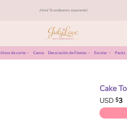
¡Hola! Te estábamos esperando!
hivos de corte
Canva
Decoración de Fiestas
Escolar
Packs
Cake To
USD
3
$