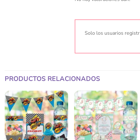
Solo los usuarios regis
PRODUCTOS RELACIONADOS
Añadir
Añadir
a la
a la
lista
lista
de
de
deseos
deseos