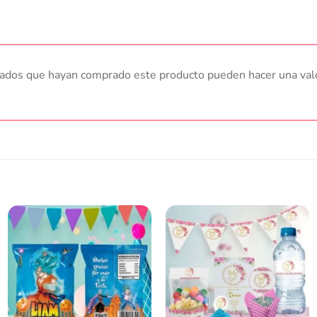
trados que hayan comprado este producto pueden hacer una val
Añadir
Añadir
a la
a la
lista
lista
de
de
deseos
deseos