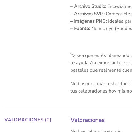
–
Archivo Studio:
Especialmen
–
Archivos SVG:
Compatibles 
–
Imágenes
PNG:
Ideales par
–
Fuente:
No incluye (Puedes 
Ya sea que estés planeando u
te ayudará a expresar tu esti
pasteles que realmente cuent
No busques más: esta plantill
tus celebraciones hoy mismo
Valoraciones
VALORACIONES (0)
No hay valoraciones aún.