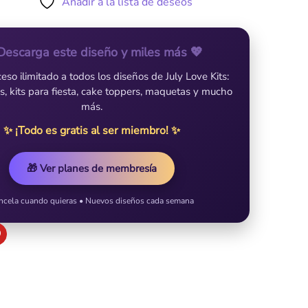
Añadir a la lista de deseos
Descarga este diseño y miles más 💖
so ilimitado a todos los diseños de July Love Kits:
es, kits para fiesta, cake toppers, maquetas y mucho
más.
✨ ¡Todo es gratis al ser miembro! ✨
🎁 Ver planes de membresía
ncela cuando quieras • Nuevos diseños cada semana