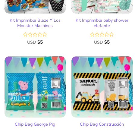
Kit Imprimible Blaze Y Los
Kit Imprimible baby shower
Monster Machines
elefante
Valorado
USD
$
5
Valorado
USD
$
5
con
con
0
0
de
de
5
5
Añadir
Añadir
a la
a la
lista
lista
de
de
deseos
deseos
Chip Bag George Pig
Chip Bag Construcción