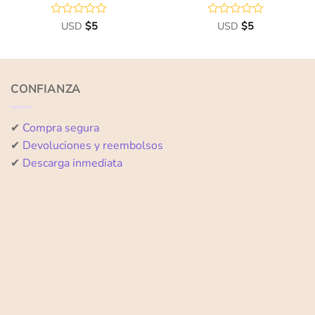
Valorado
USD
$
5
Valorado
USD
$
5
con
con
0
0
de
de
5
5
CONFIANZA
✔
Compra segura
✔
Devoluciones y reembolsos
✔
Descarga inmediata