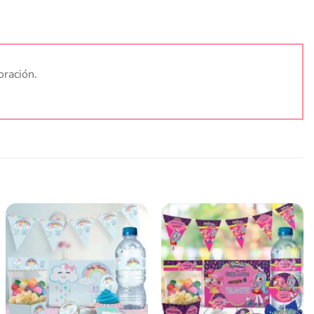
oración.
Añadir
Añadir
a la
a la
lista
lista
de
de
deseos
deseos