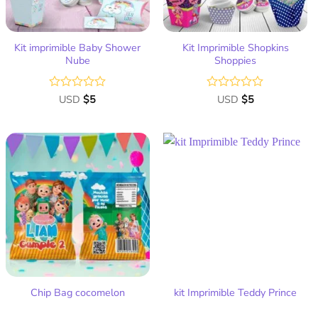
Kit imprimible Baby Shower
Kit Imprimible Shopkins
Nube
Shoppies
Valorado
USD
$
5
Valorado
USD
$
5
con
con
0
0
de
de
5
5
Añadir
Añadir
a la
a la
lista
lista
de
de
deseos
deseos
Chip Bag cocomelon
kit Imprimible Teddy Prince