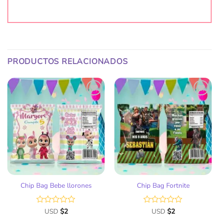
PRODUCTOS RELACIONADOS
Añadir
Añadir
a la
a la
lista
lista
de
de
deseos
deseos
Chip Bag Bebe llorones
Chip Bag Fortnite
Valorado
USD
$
2
Valorado
USD
$
2
con
con