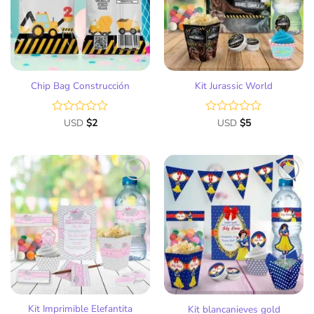
deseos
deseos
Chip Bag Construcción
Kit Jurassic World
Valorado
USD
$
2
Valorado
USD
$
5
con
con
0
0
de
de
5
5
Añadir
Añadir
a la
a la
lista
lista
de
de
deseos
deseos
Kit Imprimible Elefantita
Kit blancanieves gold