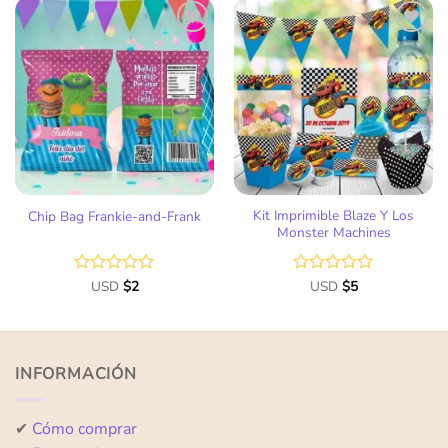
5
5
Añadir
Añadir
a la
a la
lista
lista
de
de
deseos
deseos
Kit Imprimible Blaze Y Los
Chip Bag Frankie-and-Frank
Monster Machines
Valorado
USD
$
2
Valorado
USD
$
5
con
con
0
0
de
de
5
5
INFORMACIÓN
✔
Cómo comprar