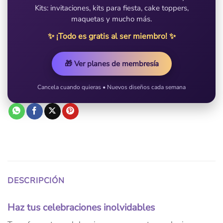
Kits: invitaciones, kits para fiesta, cake toppers,
maquetas y mucho más.
✨ ¡Todo es gratis al ser miembro! ✨
🎁 Ver planes de membresía
Cancela cuando quieras • Nuevos diseños cada semana
DESCRIPCIÓN
Haz tus celebraciones inolvidables