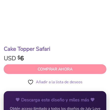
Cake Topper Safari
USD
6
$
COMPRAR AHORA
Añadir a la lista de deseos
💖 Descarga este diseño y miles más 💖
Obtén acceso ilimitado a todos los diseños de July Love