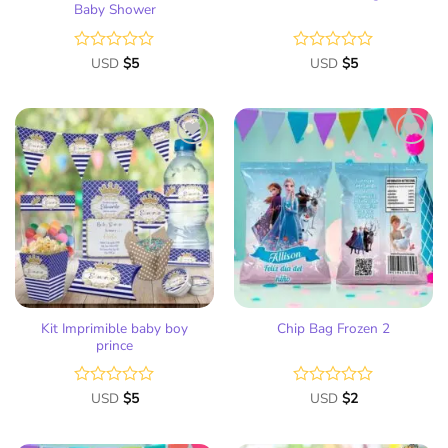
Baby Shower
Valorado
USD
$
5
Valorado
USD
$
5
con
con
0
0
de
de
5
5
Añadir
Añadir
a la
a la
lista
lista
de
de
deseos
deseos
Kit Imprimible baby boy
Chip Bag Frozen 2
prince
Valorado
USD
$
5
Valorado
USD
$
2
con
con
0
0
de
de