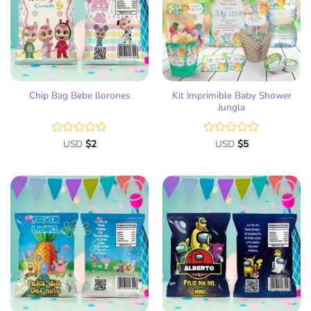
de
de
deseos
deseos
Kit Imprimible Baby Shower
Chip Bag Bebe llorones
Jungla
Valorado
USD
$
2
Valorado
USD
$
5
con
con
0
0
de
de
5
5
Añadir
Añadir
a la
a la
lista
lista
de
de
deseos
deseos