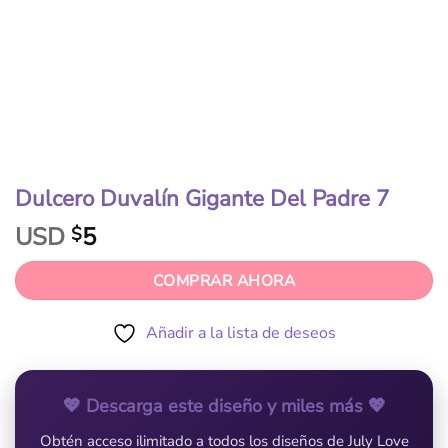
Dulcero Duvalín Gigante Del Padre 7
USD
5
$
COMPRAR AHORA
Añadir a la lista de deseos
💖 Descarga este diseño y miles más 💖
Obtén acceso ilimitado a todos los diseños de July Love