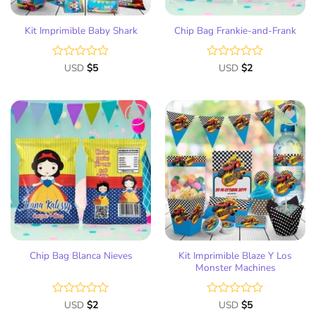
Kit Imprimible Baby Shark
Chip Bag Frankie-and-Frank
Valorado
USD
$
5
Valorado
USD
$
2
con
con
0
0
de
de
5
5
Añadir
Añadir
a la
a la
lista
lista
de
de
deseos
deseos
Kit Imprimible Blaze Y Los
Chip Bag Blanca Nieves
Monster Machines
Valorado
USD
$
2
Valorado
USD
$
5
con
con