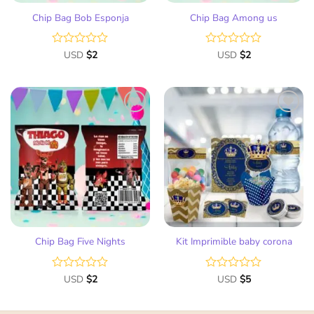
Chip Bag Bob Esponja
Chip Bag Among us
Valorado
USD
$
2
Valorado
USD
$
2
con
con
0
0
de
de
5
5
Añadir
Añadir
a la
a la
lista
lista
de
de
deseos
deseos
Chip Bag Five Nights
Kit Imprimible baby corona
Valorado
USD
$
2
Valorado
USD
$
5
con
con
0
0
de
de