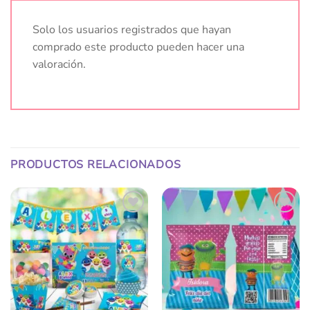
Solo los usuarios registrados que hayan
comprado este producto pueden hacer una
valoración.
PRODUCTOS RELACIONADOS
Añadir
Añadir
a la
a la
lista
lista
de
de
deseos
deseos