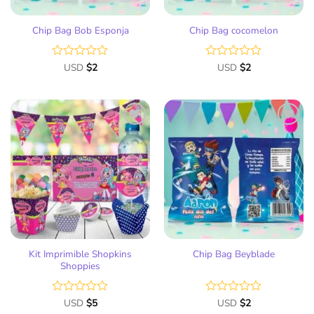
Chip Bag Bob Esponja
Chip Bag cocomelon
Valorado
USD
$
2
Valorado
USD
$
2
con
con
0
0
de
de
5
5
Añadir
Añadir
a la
a la
lista
lista
de
de
deseos
deseos
Kit Imprimible Shopkins
Chip Bag Beyblade
Shoppies
Valorado
USD
$
5
Valorado
USD
$
2
con
con