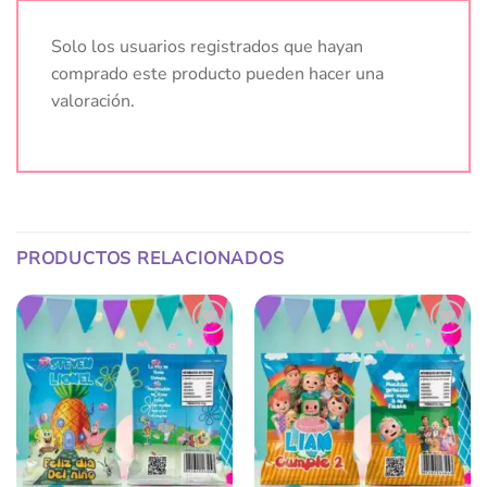
Solo los usuarios registrados que hayan
comprado este producto pueden hacer una
valoración.
PRODUCTOS RELACIONADOS
Añadir
Añadir
a la
a la
lista
lista
de
de
deseos
deseos