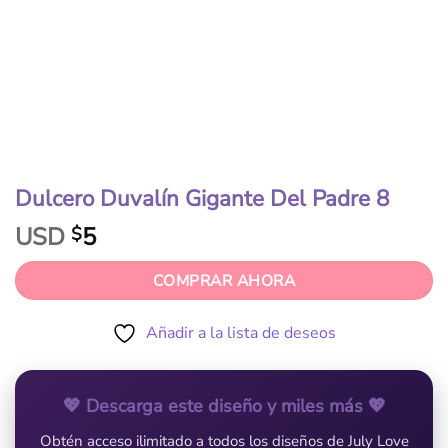
Dulcero Duvalín Gigante Del Padre 8
USD
5
$
COMPRAR AHORA
Añadir a la lista de deseos
💖 Descarga este diseño y miles más 💖
Obtén acceso ilimitado a todos los diseños de July Love