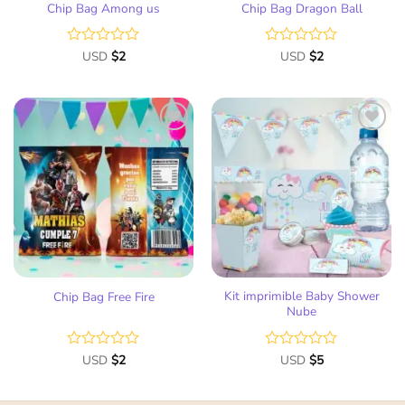
Chip Bag Among us
Chip Bag Dragon Ball
Valorado
USD
$
2
Valorado
USD
$
2
con
con
0
0
de
de
5
5
Añadir
Añadir
a la
a la
lista
lista
de
de
deseos
deseos
Kit imprimible Baby Shower
Chip Bag Free Fire
Nube
Valorado
USD
$
2
Valorado
USD
$
5
con
con
0
0
de
de