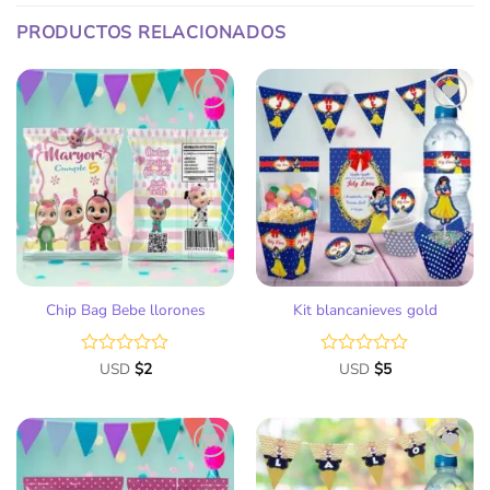
PRODUCTOS RELACIONADOS
Añadir
Añadir
a la
a la
lista
lista
de
de
deseos
deseos
Chip Bag Bebe llorones
Kit blancanieves gold
Valorado
USD
$
2
Valorado
USD
$
5
con
con
0
0
de
de
5
5
Añadir
Añadir
a la
a la