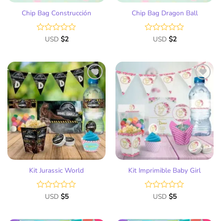
Chip Bag Construcción
Chip Bag Dragon Ball
Valorado
USD
$
2
Valorado
USD
$
2
con
con
0
0
de
de
5
5
Añadir
Añadir
a la
a la
lista
lista
de
de
deseos
deseos
Kit Jurassic World
Kit Imprimible Baby Girl
Valorado
USD
$
5
Valorado
USD
$
5
con
con
0
0
de
de