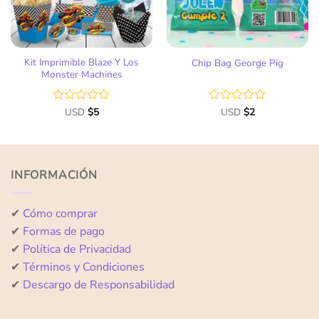
Kit Imprimible Blaze Y Los
Chip Bag George Pig
Monster Machines
Valorado
USD
$
5
Valorado
USD
$
2
con
con
0
0
de
de
5
5
INFORMACIÓN
✔
Cómo comprar
✔
Formas de pago
✔
Política de Privacidad
✔
Términos y Condiciones
✔
Descargo de Responsabilidad