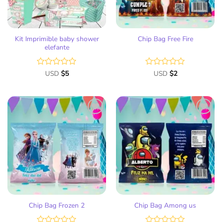
Kit Imprimible baby shower
Chip Bag Free Fire
elefante
Valorado
USD
$
5
Valorado
USD
$
2
con
con
0
0
de
de
5
5
Añadir
Añadir
a la
a la
lista
lista
de
de
deseos
deseos
Chip Bag Frozen 2
Chip Bag Among us