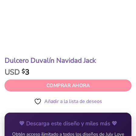
Dulcero Duvalín Navidad Jack
USD
3
$
COMPRAR AHORA
Añadir a la lista de deseos
💖 Descarga este diseño y miles más 💖
Obtén acceso ilimitado a todos los diseños de July Love