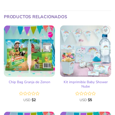
PRODUCTOS RELACIONADOS
Añadir
Añadir
a la
a la
lista
lista
de
de
deseos
deseos
Kit imprimible Baby Shower
Chip Bag Granja de Zenon
Nube
Valorado
USD
$
2
Valorado
USD
$
5
con
con
0
0
de
de