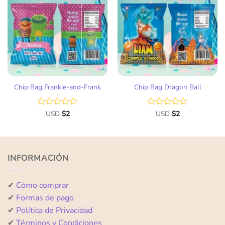
Añadir
Añadir
a la
a la
lista
lista
de
de
deseos
deseos
Chip Bag Frankie-and-Frank
Chip Bag Dragon Ball
Valorado
USD
$
2
Valorado
USD
$
2
con
con
0
0
de
de
5
5
INFORMACIÓN
✔
Cómo comprar
✔
Formas de pago
✔
Política de Privacidad
✔
Términos y Condiciones