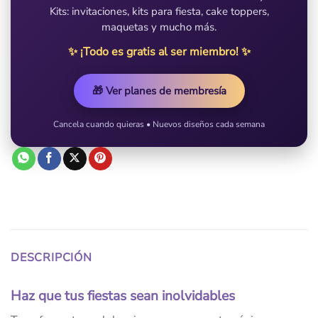
Kits: invitaciones, kits para fiesta, cake toppers,
maquetas y mucho más.
✨ ¡Todo es gratis al ser miembro! ✨
🎁 Ver planes de membresía
Cancela cuando quieras • Nuevos diseños cada semana
DESCRIPCIÓN
Haz que tus fiestas sean inolvidables