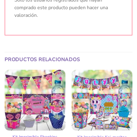
comprado este producto pueden hacer una
valoración.
PRODUCTOS RELACIONADOS
Añadir
Añadir
a la
a la
lista
lista
de
de
deseos
deseos
Kit Imprimible Shopkins