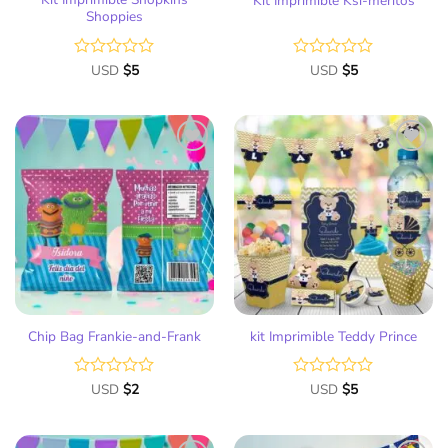
Kit Imprimible Ksi-meritos
Shoppies
Valorado
USD
$
5
Valorado
USD
$
5
con
con
0
0
de
de
5
5
Añadir
Añadir
a la
a la
lista
lista
de
de
deseos
deseos
Chip Bag Frankie-and-Frank
kit Imprimible Teddy Prince
Valorado
USD
$
2
Valorado
USD
$
5
con
con
0
0
de
de