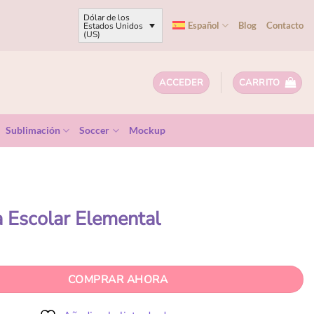
Dólar de los
Español
Blog
Contacto
Estados Unidos
(US)
ACCEDER
CARRITO
Sublimación
Soccer
Mockup
a Escolar Elemental
COMPRAR AHORA