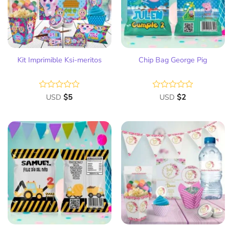
deseos
deseos
Kit Imprimible Ksi-meritos
Chip Bag George Pig
Valorado
USD
$
5
Valorado
USD
$
2
con
con
0
0
de
de
5
5
Añadir
Añadir
a la
a la
lista
lista
de
de
deseos
deseos