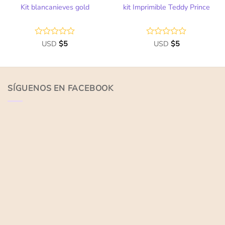
Kit blancanieves gold
kit Imprimible Teddy Prince
Valorado
USD
$
5
Valorado
USD
$
5
con
con
0
0
de
de
5
5
SÍGUENOS EN FACEBOOK