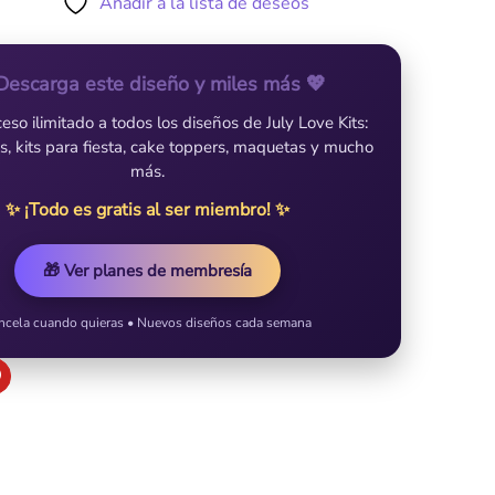
Añadir a la lista de deseos
Descarga este diseño y miles más 💖
so ilimitado a todos los diseños de July Love Kits:
es, kits para fiesta, cake toppers, maquetas y mucho
más.
✨ ¡Todo es gratis al ser miembro! ✨
🎁 Ver planes de membresía
ncela cuando quieras • Nuevos diseños cada semana