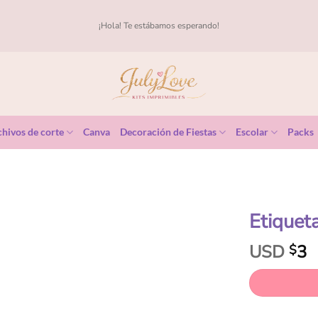
¡Hola! Te estábamos esperando!
hivos de corte
Canva
Decoración de Fiestas
Escolar
Packs
Etiquet
USD
3
$