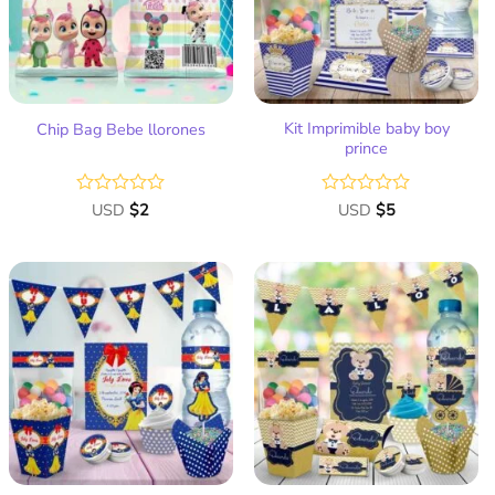
deseos
deseos
Kit Imprimible baby boy
Chip Bag Bebe llorones
prince
Valorado
USD
$
2
Valorado
USD
$
5
con
con
0
0
de
de
5
5
Añadir
Añadir
a la
a la
lista
lista
de
de
deseos
deseos