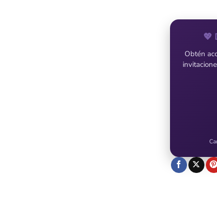
💖 
Obtén acce
invitacion
Ca