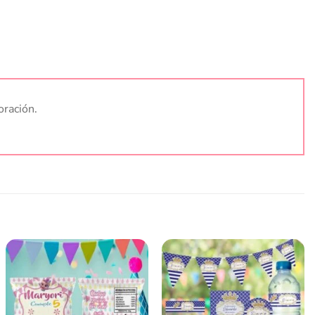
oración.
Añadir
Añadir
a la
a la
lista
lista
de
de