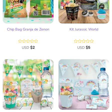
deseos
deseos
Chip Bag Granja de Zenon
Kit Jurassic World
Valorado
USD
$
2
Valorado
USD
$
5
con
con
0
0
de
de
5
5
Añadir
Añadir
a la
a la
lista
lista
de
de
deseos
deseos