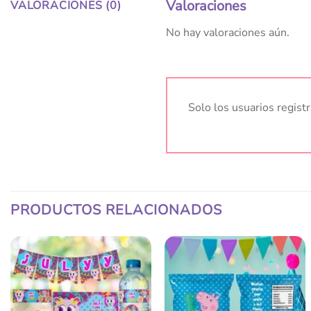
Valoraciones
VALORACIONES (0)
No hay valoraciones aún.
Solo los usuarios regis
PRODUCTOS RELACIONADOS
Añadir
Añadir
a la
a la
lista
lista
de
de