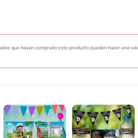
trados que hayan comprado este producto pueden hacer una val
Añadir
Añadir
a la
a la
lista
lista
de
de