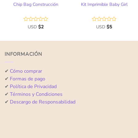
Chip Bag Construcción
Kit Imprimible Baby Girl
Valorado
USD
$
2
Valorado
USD
$
5
con
con
0
0
de
de
5
5
INFORMACIÓN
✔
Cómo comprar
✔
Formas de pago
✔
Política de Privacidad
✔
Términos y Condiciones
✔
Descargo de Responsabilidad