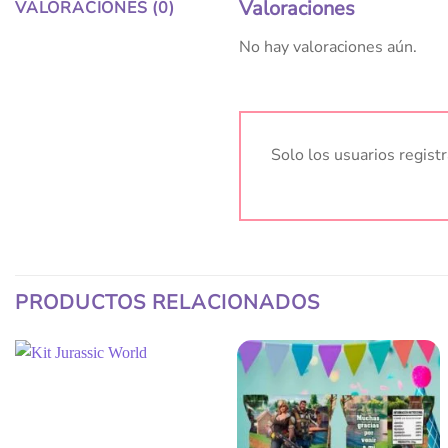
Valoraciones
VALORACIONES (0)
No hay valoraciones aún.
Solo los usuarios regis
PRODUCTOS RELACIONADOS
Añadir
Añadir
a la
a la
lista
lista
de
de