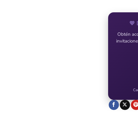
💖 
Obtén acce
invitacion
Ca