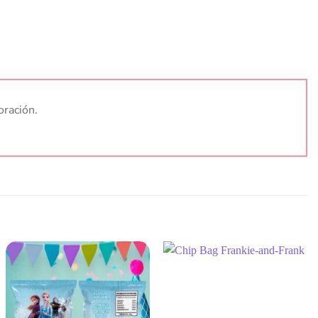
oración.
Añadir
Añadir
a la
a la
lista
lista
de
de