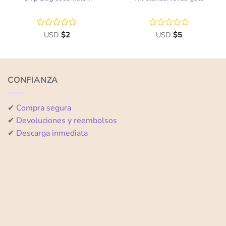
Valorado
USD
$
2
Valorado
USD
$
5
con
con
0
0
de
de
5
5
CONFIANZA
✔
Compra segura
✔
Devoluciones y reembolsos
✔
Descarga inmediata