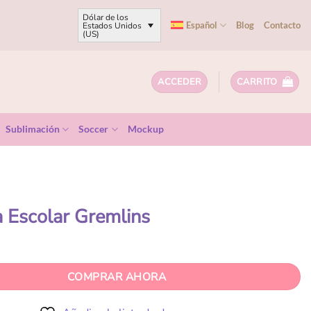
Dólar de los
Español
Blog
Contacto
Estados Unidos
(US)
ACCEDER
CARRITO
Sublimación
Soccer
Mockup
a Escolar Gremlins
COMPRAR AHORA