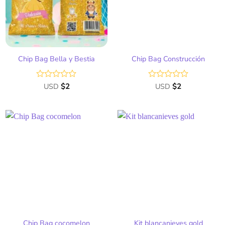
deseos
deseos
Chip Bag Bella y Bestia
Chip Bag Construcción
Valorado
USD
$
2
Valorado
USD
$
2
con
con
0
0
de
de
5
5
Añadir
Añadir
a la
a la
lista
lista
de
de
deseos
deseos
Chip Bag cocomelon
Kit blancanieves gold