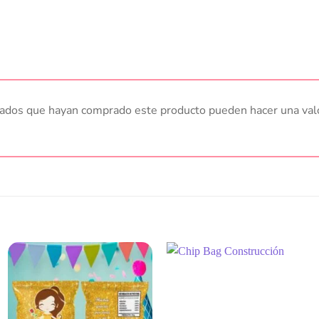
trados que hayan comprado este producto pueden hacer una val
Añadir
Añadir
a la
a la
lista
lista
de
de