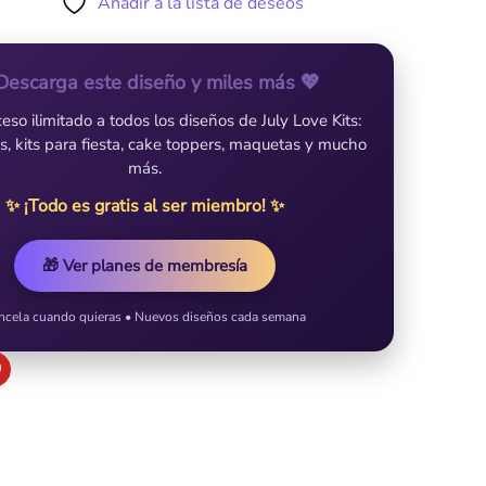
Añadir a la lista de deseos
Descarga este diseño y miles más 💖
so ilimitado a todos los diseños de July Love Kits:
es, kits para fiesta, cake toppers, maquetas y mucho
más.
✨ ¡Todo es gratis al ser miembro! ✨
🎁 Ver planes de membresía
ncela cuando quieras • Nuevos diseños cada semana