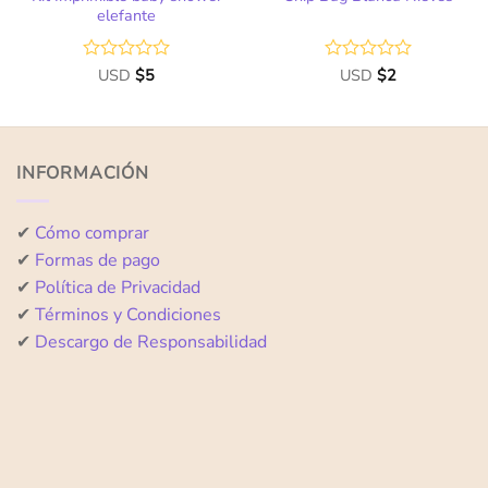
elefante
Valorado
USD
$
5
Valorado
USD
$
2
con
con
0
0
de
de
5
5
INFORMACIÓN
✔
Cómo comprar
✔
Formas de pago
✔
Política de Privacidad
✔
Términos y Condiciones
✔
Descargo de Responsabilidad