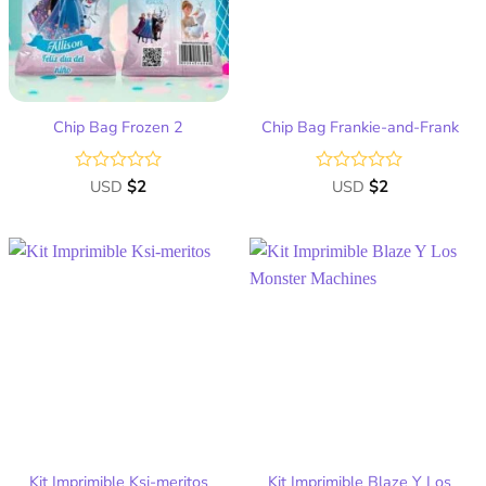
deseos
deseos
Chip Bag Frozen 2
Chip Bag Frankie-and-Frank
Valorado
USD
$
2
Valorado
USD
$
2
con
con
0
0
de
de
5
5
Añadir
Añadir
a la
a la
lista
lista
de
de
deseos
deseos
Kit Imprimible Blaze Y Los
Kit Imprimible Ksi-meritos