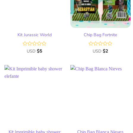
deseos
deseos
Kit Jurassic World
Chip Bag Fortnite
Valorado
USD
$
5
Valorado
USD
$
2
con
con
0
0
de
de
5
5
Añadir
Añadir
a la
a la
lista
lista
de
de
deseos
deseos
Kit Imprimible baby shower
Chip Bag Blanca Nieves