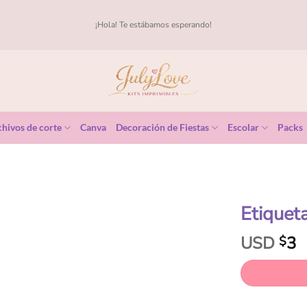
¡Hola! Te estábamos esperando!
hivos de corte
Canva
Decoración de Fiestas
Escolar
Packs
Etiquet
USD
3
$