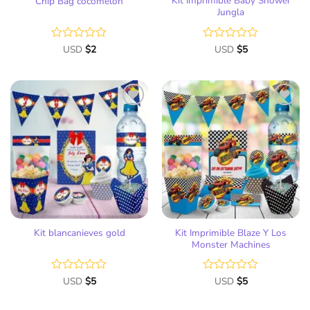
Kit Imprimible Baby Shower
Chip Bag cocomelon
Jungla
Valorado
USD
$
2
Valorado
USD
$
5
con
con
0
0
de
de
5
5
Añadir
Añadir
a la
a la
lista
lista
de
de
deseos
deseos
Kit Imprimible Blaze Y Los
Kit blancanieves gold
Monster Machines
Valorado
USD
$
5
Valorado
USD
$
5
con
con
0
0