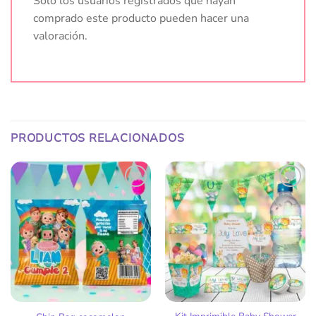
Solo los usuarios registrados que hayan
comprado este producto pueden hacer una
valoración.
PRODUCTOS RELACIONADOS
Añadir
Añadir
a la
a la
lista
lista
de
de
deseos
deseos