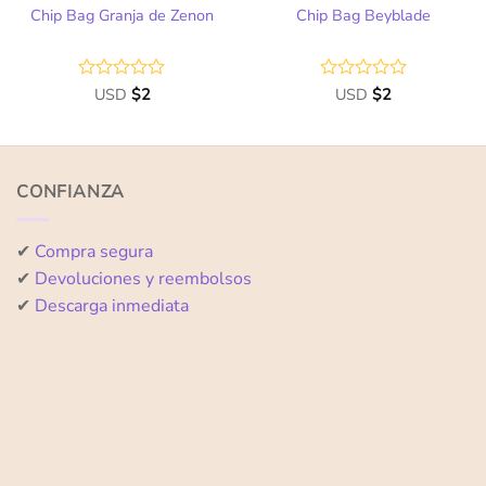
Chip Bag Granja de Zenon
Chip Bag Beyblade
Valorado
USD
$
2
Valorado
USD
$
2
con
con
0
0
de
de
5
5
CONFIANZA
✔
Compra segura
✔
Devoluciones y reembolsos
✔
Descarga inmediata