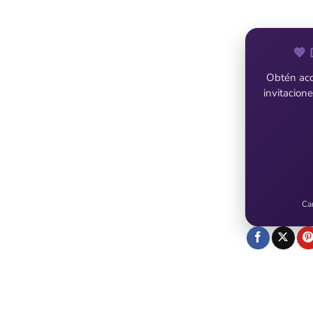
💖 
Obtén acce
invitacion
Ca