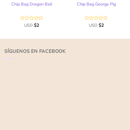
Chip Bag Dragon Ball
Chip Bag George Pig
Valorado
USD
$
2
Valorado
USD
$
2
con
con
0
0
de
de
5
5
SÍGUENOS EN FACEBOOK