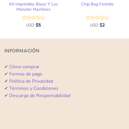
Kit Imprimible Blaze Y Los
Chip Bag Fortnite
Monster Machines
Valorado
USD
$
5
Valorado
USD
$
2
con
con
0
0
de
de
5
5
INFORMACIÓN
✔
Cómo comprar
✔
Formas de pago
✔
Política de Privacidad
✔
Términos y Condiciones
✔
Descargo de Responsabilidad