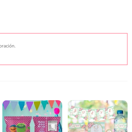
oración.
Añadir
Añadir
a la
a la
lista
lista
de
de