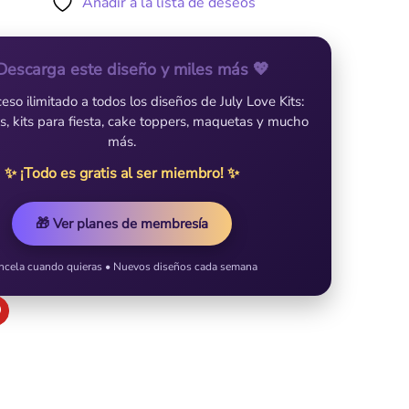
Añadir a la lista de deseos
Descarga este diseño y miles más 💖
so ilimitado a todos los diseños de July Love Kits:
es, kits para fiesta, cake toppers, maquetas y mucho
más.
✨ ¡Todo es gratis al ser miembro! ✨
🎁 Ver planes de membresía
ncela cuando quieras • Nuevos diseños cada semana