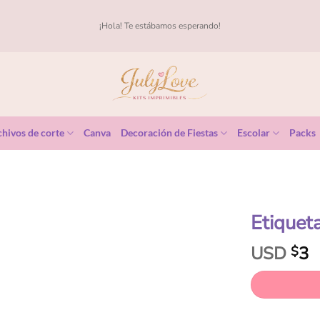
¡Hola! Te estábamos esperando!
hivos de corte
Canva
Decoración de Fiestas
Escolar
Packs
Etiquet
USD
3
$