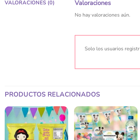
Valoraciones
VALORACIONES (0)
No hay valoraciones aún.
Solo los usuarios regis
PRODUCTOS RELACIONADOS
Añadir
Añadir
a la
a la
lista
lista
de
de