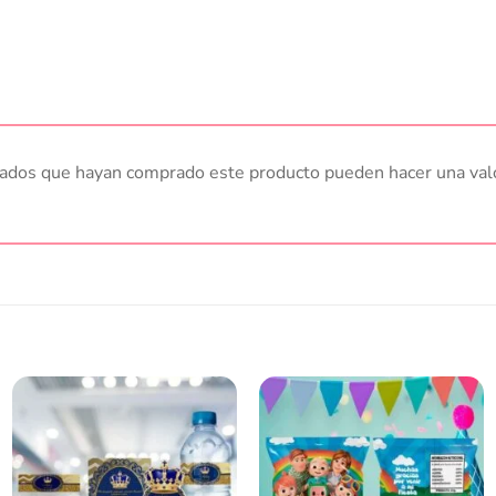
trados que hayan comprado este producto pueden hacer una val
Añadir
Añadir
a la
a la
lista
lista
de
de