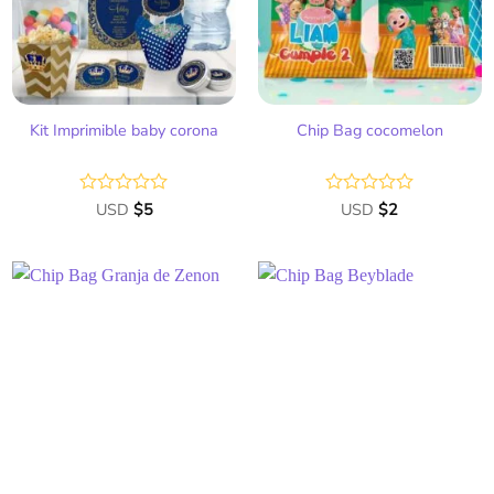
deseos
deseos
Kit Imprimible baby corona
Chip Bag cocomelon
Valorado
USD
$
5
Valorado
USD
$
2
con
con
0
0
de
de
5
5
Añadir
Añadir
a la
a la
lista
lista
de
de
deseos
deseos