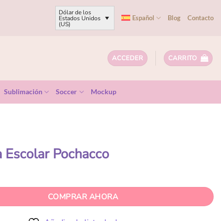
Dólar de los
Español
Blog
Contacto
Estados Unidos
(US)
ACCEDER
CARRITO
Sublimación
Soccer
Mockup
a Escolar Pochacco
COMPRAR AHORA