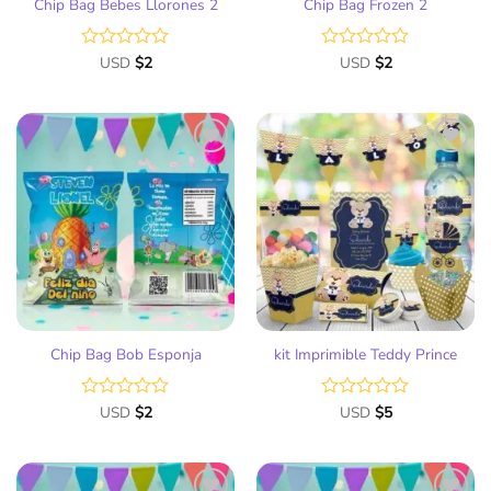
Chip Bag Bebes Llorones 2
Chip Bag Frozen 2
Valorado
USD
$
2
Valorado
USD
$
2
con
con
0
0
de
de
5
5
Añadir
Añadir
a la
a la
lista
lista
de
de
deseos
deseos
Chip Bag Bob Esponja
kit Imprimible Teddy Prince
Valorado
USD
$
2
Valorado
USD
$
5
con
con
0
0
de
de
5
5