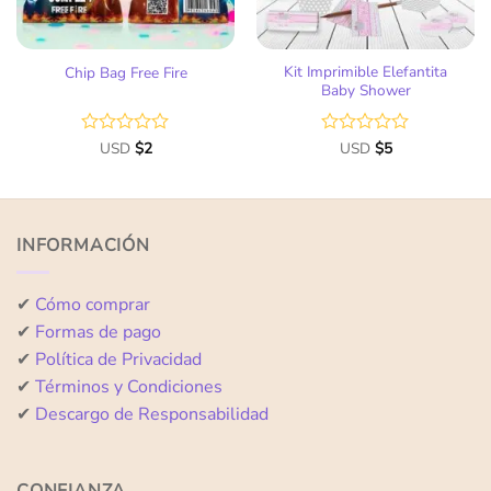
Kit Imprimible Elefantita
Chip Bag Free Fire
Baby Shower
Valorado
USD
$
2
Valorado
USD
$
5
con
con
0
0
de
de
5
5
INFORMACIÓN
✔
Cómo comprar
✔
Formas de pago
✔
Política de Privacidad
✔
Términos y Condiciones
✔
Descargo de Responsabilidad