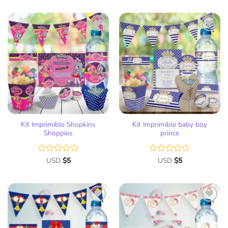
Añadir
Añadir
a la
a la
lista
lista
de
de
deseos
deseos
Kit Imprimible Shopkins
Kit Imprimible baby boy
Shoppies
prince
Valorado
USD
$
5
Valorado
USD
$
5
con
con
0
0
de
de
5
5
Añadir
Añadir
a la
a la
lista
lista