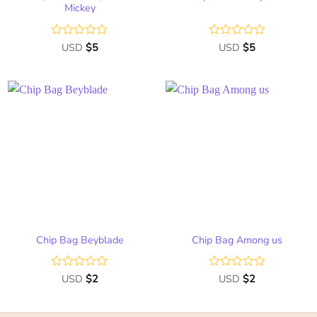
Mickey
Valorado
USD
$
5
Valorado
USD
$
5
con
con
0
0
de
de
5
5
Chip Bag Beyblade
Chip Bag Among us
Valorado
USD
$
2
Valorado
USD
$
2
con
con
0
0
de
de