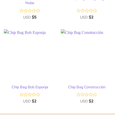
Nube
Valorado
USD
$
5
Valorado
USD
$
2
con
con
0
0
de
de
5
5
Chip Bag Bob Esponja
Chip Bag Construcción
Valorado
USD
$
2
Valorado
USD
$
2
con
con
0
0
de
de