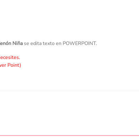
 Zenón Niña
se edita texto en POWERPOINT.
necesites.
wer Point)