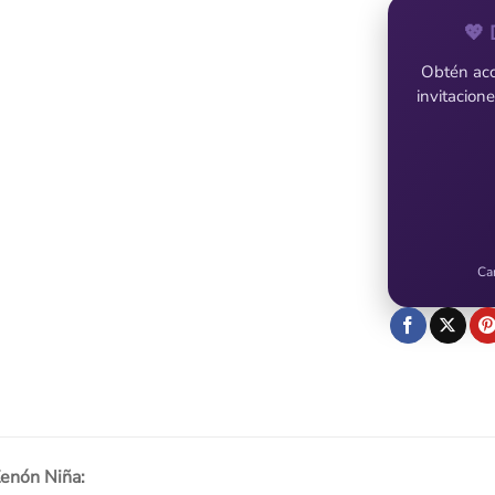
💖 
Obtén acce
invitacion
Ca
Zenón Niña: