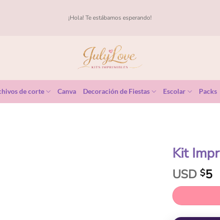
¡Hola! Te estábamos esperando!
hivos de corte
Canva
Decoración de Fiestas
Escolar
Packs
Kit Imp
USD
5
$