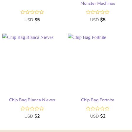
Monster Machines
Valorado
USD
$
5
Valorado
USD
$
5
con
con
0
0
de
de
5
5
Chip Bag Blanca Nieves
Chip Bag Fortnite
Valorado
USD
$
2
Valorado
USD
$
2
con
con
0
0
de
de