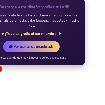
Descarga este diseño y miles más 💖
so ilimitado a todos los diseños de July Love Kits:
es, kits para fiesta, cake toppers, maquetas y mucho
más.
✨ ¡Todo es gratis al ser miembro! ✨
🎁 Ver planes de membresía
ncela cuando quieras • Nuevos diseños cada semana