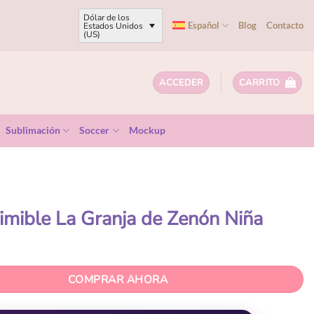
Dólar de los
Español
Blog
Contacto
Estados Unidos
(US)
ACCEDER
CARRITO
Sublimación
Soccer
Mockup
rimible La Granja de Zenón Niña
COMPRAR AHORA