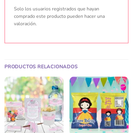
Solo los usuarios registrados que hayan
comprado este producto pueden hacer una
valoración.
PRODUCTOS RELACIONADOS
Añadir
Añadir
a la
a la
lista
lista
de
de
deseos
deseos