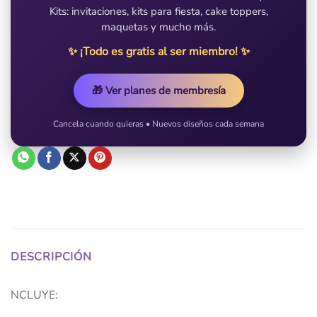
Kits: invitaciones, kits para fiesta, cake toppers,
maquetas y mucho más.
✨ ¡Todo es gratis al ser miembro! ✨
🎁 Ver planes de membresía
Cancela cuando quieras • Nuevos diseños cada semana
DESCRIPCIÓN
NCLUYE: