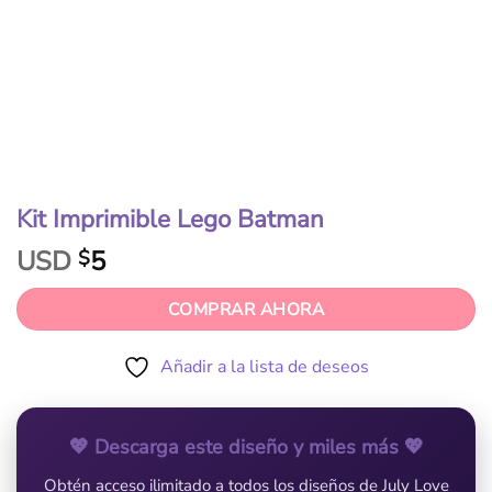
Kit Imprimible Lego Batman
USD
5
$
COMPRAR AHORA
Añadir a la lista de deseos
💖 Descarga este diseño y miles más 💖
Obtén acceso ilimitado a todos los diseños de July Love