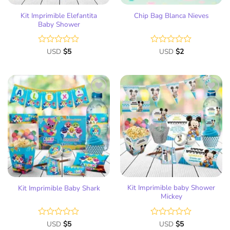
Kit Imprimible Elefantita
Chip Bag Blanca Nieves
Baby Shower
Valorado
USD
$
5
Valorado
USD
$
2
con
con
0
0
de
de
5
5
Añadir
Añadir
a la
a la
lista
lista
de
de
deseos
deseos
Kit Imprimible baby Shower
Kit Imprimible Baby Shark
Mickey
Valorado
USD
$
5
Valorado
USD
$
5