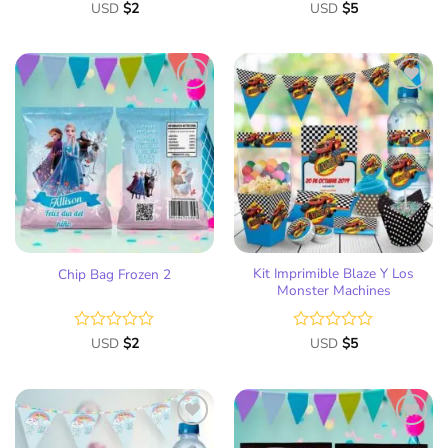
Valorado
USD
$
2
Valorado
USD
$
5
con
con
0
0
de
de
5
5
Añadir
Añadir
a la
a la
lista
lista
de
de
deseos
deseos
Kit Imprimible Blaze Y Los
Chip Bag Frozen 2
Monster Machines
Valorado
USD
$
2
Valorado
USD
$
5
con
con
0
0
de
de
5
5
Añadir
Añadir