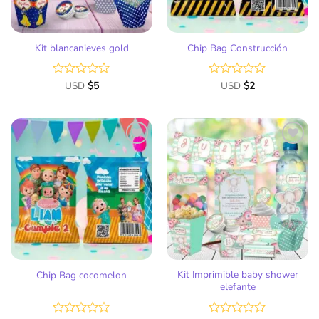
Kit blancanieves gold
Chip Bag Construcción
Valorado
USD
$
5
Valorado
USD
$
2
con
con
0
0
de
de
5
5
Añadir
Añadir
a la
a la
lista
lista
de
de
deseos
deseos
Kit Imprimible baby shower
Chip Bag cocomelon
elefante