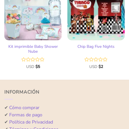
a la
a la
lista
lista
de
de
deseos
deseos
Kit imprimible Baby Shower
Chip Bag Five Nights
Nube
Valorado
USD
$
5
Valorado
USD
$
2
con
con
0
0
de
de
5
5
INFORMACIÓN
✔
Cómo comprar
✔
Formas de pago
✔
Política de Privacidad