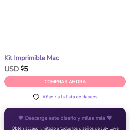
Kit Imprimible Mac
USD
5
$
COMPRAR AHORA
Añadir a la lista de deseos
💖 Descarga este diseño y miles más 💖
Obtén acceso ilimitado a todos los diseños de July Love