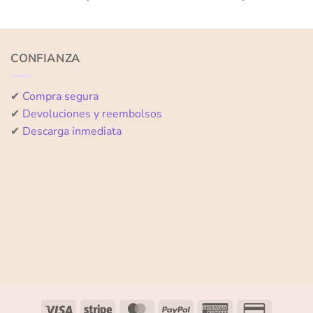
con
con
0
0
de
de
5
5
CONFIANZA
✔
Compra segura
✔
Devoluciones y reembolsos
✔
Descarga inmediata