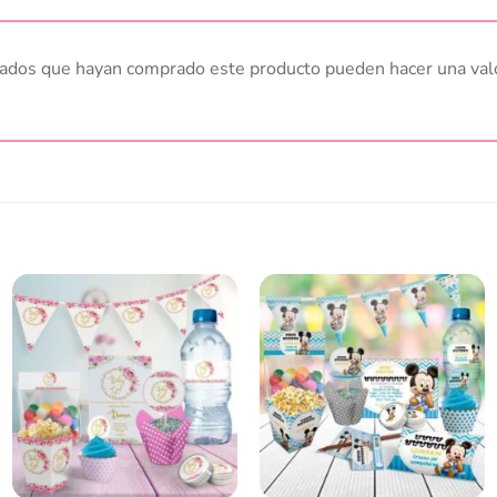
trados que hayan comprado este producto pueden hacer una val
Añadir
Añadir
a la
a la
lista
lista
de
de
deseos
deseos