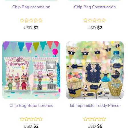
Chip Bag cocomelon
Chip Bag Construcción
Valorado
USD
$
2
Valorado
USD
$
2
con
con
0
0
de
de
5
5
Añadir
Añadir
a la
a la
lista
lista
de
de
deseos
deseos
Chip Bag Bebe llorones
kit Imprimible Teddy Prince
Valorado
USD
$
2
Valorado
USD
$
5