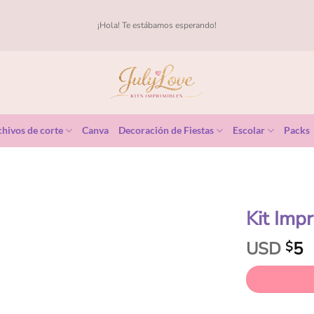
¡Hola! Te estábamos esperando!
hivos de corte
Canva
Decoración de Fiestas
Escolar
Packs
Kit Imp
USD
5
$