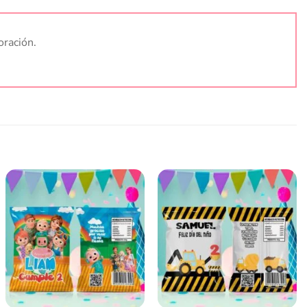
oración.
Añadir
Añadir
a la
a la
lista
lista
de
de
deseos
deseos