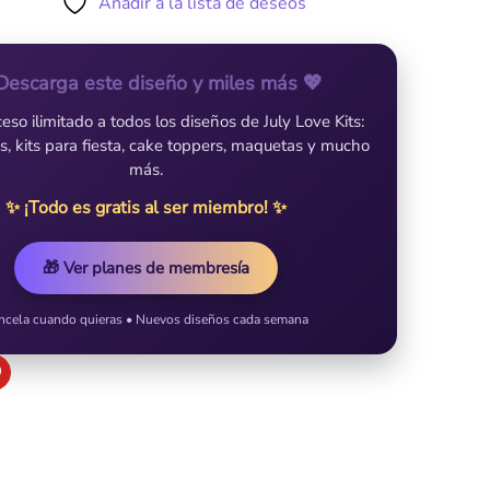
Añadir a la lista de deseos
Descarga este diseño y miles más 💖
so ilimitado a todos los diseños de July Love Kits:
es, kits para fiesta, cake toppers, maquetas y mucho
más.
✨ ¡Todo es gratis al ser miembro! ✨
🎁 Ver planes de membresía
ncela cuando quieras • Nuevos diseños cada semana