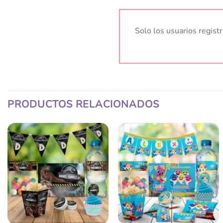
Solo los usuarios regis
PRODUCTOS RELACIONADOS
Añadir
Añadir
a la
a la
lista
lista
de
de
deseos
deseos