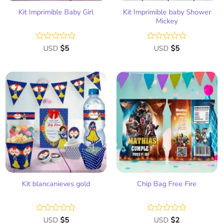
Kit Imprimible baby Shower
Kit Imprimible Baby Girl
Mickey
Valorado
USD
$
5
Valorado
USD
$
5
con
con
0
0
de
de
5
5
Añadir
Añadir
a la
a la
lista
lista
de
de
deseos
deseos
Kit blancanieves gold
Chip Bag Free Fire
Valorado
USD
$
5
Valorado
USD
$
2