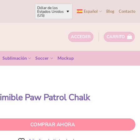
Dólar de los
Español
Blog
Contacto
Estados Unidos
(US)
ACCEDER
CARRITO
Sublimación
Soccer
Mockup
rimible Paw Patrol Chalk
COMPRAR AHORA