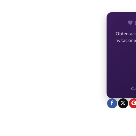
💖 
Obtén acce
invitacion
Ca