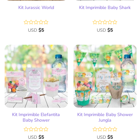
Kit Jurassic World
Kit Imprimible Baby Shark
Valorado
USD
$
5
Valorado
USD
$
5
con
con
0
0
de
de
5
5
Añadir
Añadir
a la
a la
lista
lista
de
de
deseos
deseos
Kit Imprimible Elefantita
Kit Imprimible Baby Shower
Baby Shower
Jungla
Valorado
USD
$
5
Valorado
USD
$
5