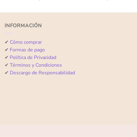
con
con
0
0
de
de
5
5
INFORMACIÓN
✔
Cómo comprar
✔
Formas de pago
✔
Política de Privacidad
✔
Términos y Condiciones
✔
Descargo de Responsabilidad