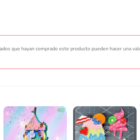
trados que hayan comprado este producto pueden hacer una val
Añadir
Añadir
a la
a la
lista
lista
de
de