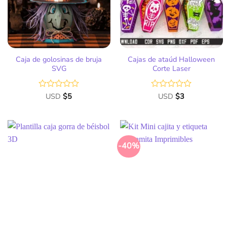
deseos
deseos
Caja de golosinas de bruja
Cajas de ataúd Halloween
SVG
Corte Laser
Valorado
USD
$
5
Valorado
USD
$
3
con
con
0
0
de
de
5
5
-40%
Añadir
Añadir
a la
a la
lista
lista
de
de
deseos
deseos