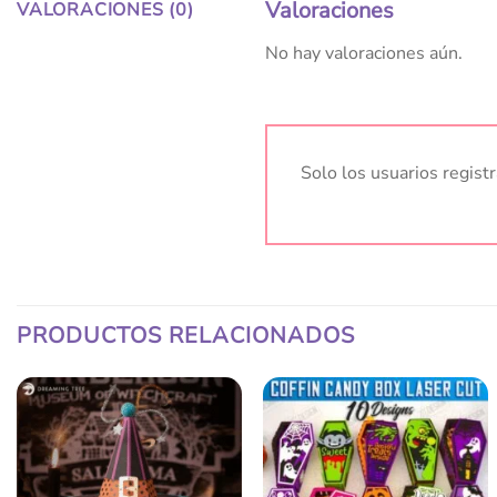
Valoraciones
VALORACIONES (0)
No hay valoraciones aún.
Solo los usuarios regis
PRODUCTOS RELACIONADOS
Añadir
Añadir
a la
a la
lista
lista
de
de