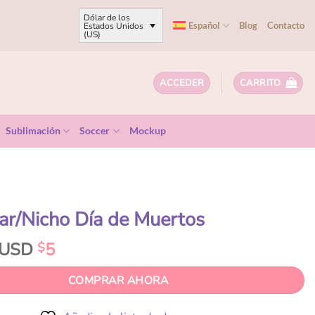
Dólar de los
Español
Blog
Contacto
Estados Unidos
(US)
ACCEDER
CARRITO
Sublimación
Soccer
Mockup
tar/Nicho Día de Muertos
USD
5
$
COMPRAR AHORA