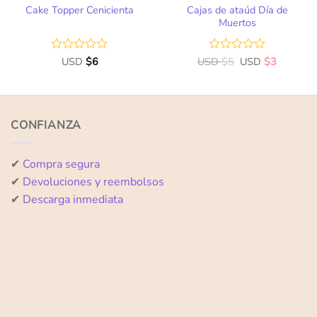
Cajas de ataúd Día de
Cake Topper Cenicienta
Muertos
Valorado
USD
$
6
USD
Valorado
$
5
USD
$
3
con
con
0
0
de
de
5
5
CONFIANZA
✔
Compra segura
✔
Devoluciones y reembolsos
✔
Descarga inmediata