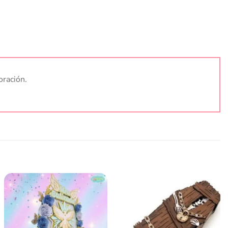
oración.
Añadir
Añadir
a la
a la
lista
lista
de
de