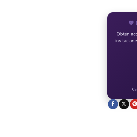
💖 
Obtén acce
invitacion
Ca