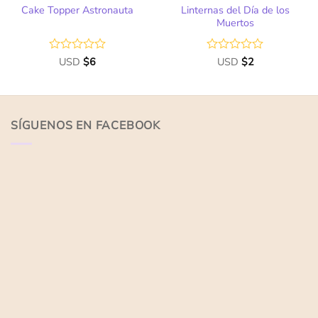
Linternas del Día de los
Cake Topper Astronauta
Muertos
Valorado
USD
$
6
Valorado
USD
$
2
con
con
0
0
de
de
5
5
SÍGUENOS EN FACEBOOK