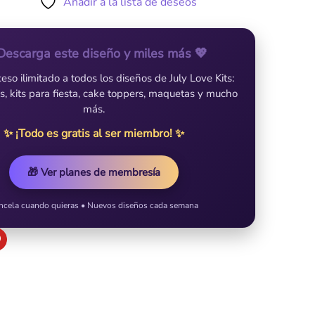
Añadir a la lista de deseos
Descarga este diseño y miles más 💖
so ilimitado a todos los diseños de July Love Kits:
es, kits para fiesta, cake toppers, maquetas y mucho
más.
✨ ¡Todo es gratis al ser miembro! ✨
🎁 Ver planes de membresía
ncela cuando quieras • Nuevos diseños cada semana