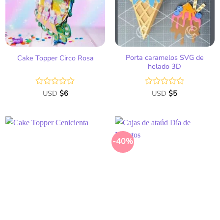
deseos
deseos
Porta caramelos SVG de
Cake Topper Circo Rosa
helado 3D
Valorado
USD
$
6
Valorado
USD
$
5
con
con
0
0
de
de
5
5
-40%
Añadir
Añadir
a la
a la
lista
lista
de
de
deseos
deseos