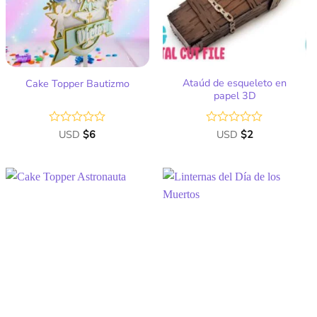
deseos
deseos
Ataúd de esqueleto en
Cake Topper Bautizmo
papel 3D
Valorado
USD
$
6
Valorado
USD
$
2
con
con
0
0
de
de
5
5
Añadir
Añadir
a la
a la
lista
lista
de
de
deseos
deseos