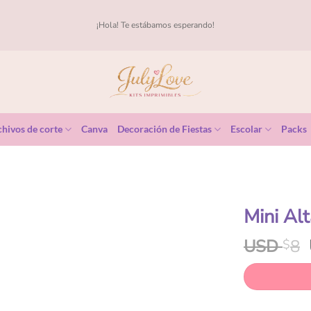
¡Hola! Te estábamos esperando!
hivos de corte
Canva
Decoración de Fiestas
Escolar
Packs
Mini Al
USD
8
$