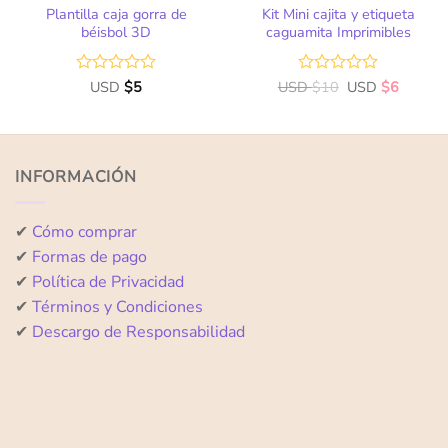
Plantilla caja gorra de
Kit Mini cajita y etiqueta
béisbol 3D
caguamita Imprimibles
Valorado
USD
$
5
USD
Valorado
$
10
USD
$
6
con
con
0
0
de
de
5
5
INFORMACIÓN
✔
Cómo comprar
✔
Formas de pago
✔
Política de Privacidad
✔
Términos y Condiciones
✔
Descargo de Responsabilidad