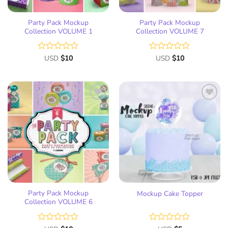
Party Pack Mockup
Party Pack Mockup
Collection VOLUME 1
Collection VOLUME 7
Valorado
USD
$
10
Valorado
USD
$
10
con
con
0
0
de
de
5
5
Añadir
Añadir
a la
a la
lista
lista
de
de
deseos
deseos
Party Pack Mockup
Mockup Cake Topper
Collection VOLUME 6