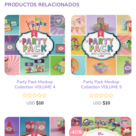
PRODUCTOS RELACIONADOS
Añadir
Añadir
a la
a la
lista
lista
de
de
deseos
deseos
Party Pack Mockup
Party Pack Mockup
Collection VOLUME 4
Collection VOLUME 5
Valorado
USD
$
10
Valorado
USD
$
10
con
con
0
0
de
de
5
5
-40%
Añadir
Añadir