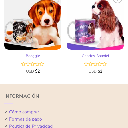
Añadir
Añadir
a la
a la
lista
lista
de
de
deseos
deseos
Beaggle
Charles Spaniel
Valorado
USD
$
2
Valorado
USD
$
2
con
con
0
0
de
de
5
5
INFORMACIÓN
✔
Cómo comprar
✔
Formas de pago
✔
Política de Privacidad