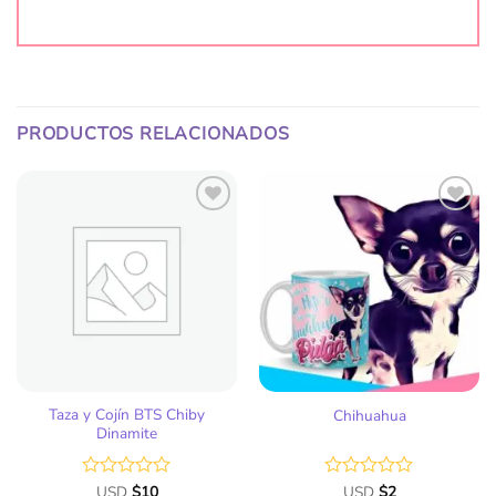
PRODUCTOS RELACIONADOS
Añadir
Añadir
a la
a la
lista
lista
de
de
deseos
deseos
Taza y Cojín BTS Chiby
Chihuahua
Dinamite
Valorado
USD
$
10
Valorado
USD
$
2