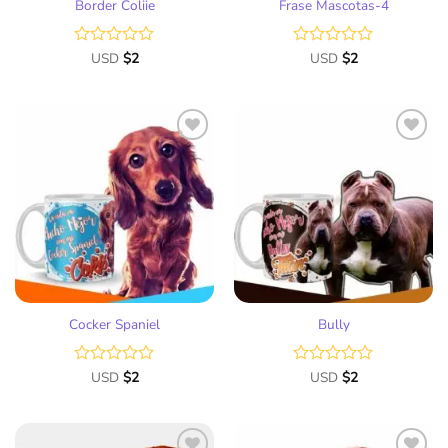
Border Coliie
Frase Mascotas-4
Valorado
USD
$
2
Valorado
USD
$
2
con
con
0
0
de
de
5
5
Añadir
Añadir
a la
a la
lista
lista
de
de
deseos
deseos
Cocker Spaniel
Bully
Valorado
USD
$
2
Valorado
USD
$
2
con
con
0
0
de
de
5
5