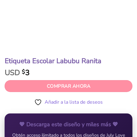
Etiqueta Escolar Labubu Ranita
USD
3
$
COMPRAR AHORA
Añadir a la lista de deseos
💖 Descarga este diseño y miles más 💖
Obtén acceso ilimitado a todos los diseños de July Love