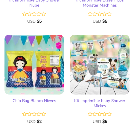
Kit imprimible Baby Shower
Kit Imprimible Blaze Y Los
Nube
Monster Machines
Valorado
USD
$
5
Valorado
USD
$
5
con
con
0
0
de
de
5
5
Añadir
Añadir
a la
a la
lista
lista
de
de
deseos
deseos
Kit Imprimible baby Shower
Chip Bag Blanca Nieves
Mickey
Valorado
USD
$
2
Valorado
USD
$
5
con
con
0
0