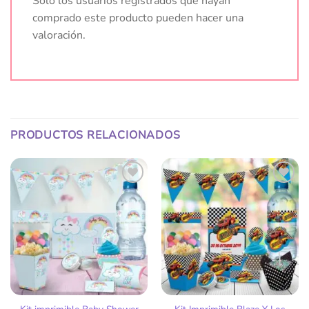
Solo los usuarios registrados que hayan
comprado este producto pueden hacer una
valoración.
PRODUCTOS RELACIONADOS
Añadir
Añadir
a la
a la
lista
lista
de
de
deseos
deseos