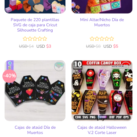
Paquete de 220 plantillas
Mini Altar/Nicho Día de
SVG de caja para Cricut
Muertos
Silhouette Crafting
USD
Valorado
$
4
USD
$
3
USD
Valorado
$
8
USD
$
5
con
con
0
0
de
de
5
5
-40%
Añadir
Añadir
a la
a la
lista
lista
de
de
deseos
deseos
Cajas de ataúd Día de
Cajas de ataúd Halloween
Muertos
V.2 Corte Laser