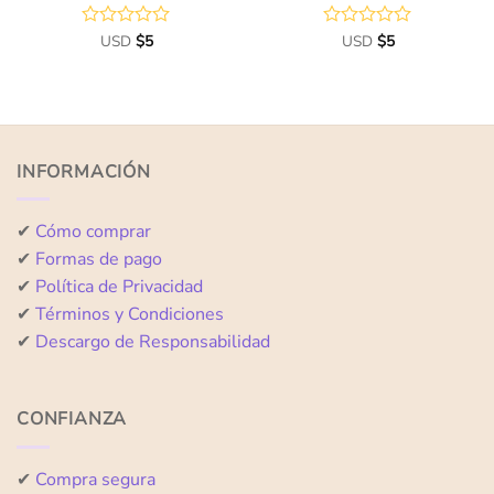
Valorado
USD
$
5
Valorado
USD
$
5
con
con
0
0
de
de
5
5
INFORMACIÓN
✔
Cómo comprar
✔
Formas de pago
✔
Política de Privacidad
✔
Términos y Condiciones
✔
Descargo de Responsabilidad
CONFIANZA
✔
Compra segura