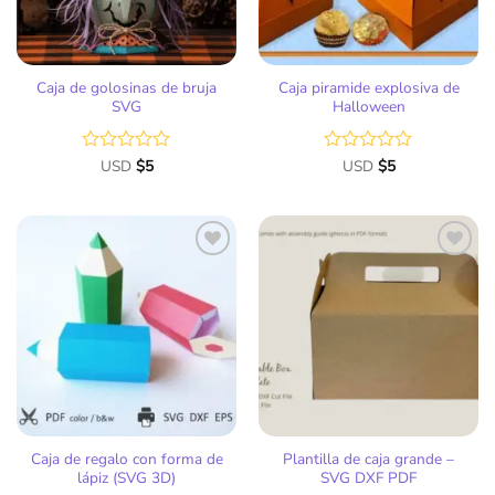
Caja de golosinas de bruja
Caja piramide explosiva de
SVG
Halloween
Valorado
USD
$
5
Valorado
USD
$
5
con
con
0
0
de
de
5
5
Añadir
Añadir
a la
a la
lista
lista
de
de
deseos
deseos
Caja de regalo con forma de
Plantilla de caja grande –
lápiz (SVG 3D)
SVG DXF PDF