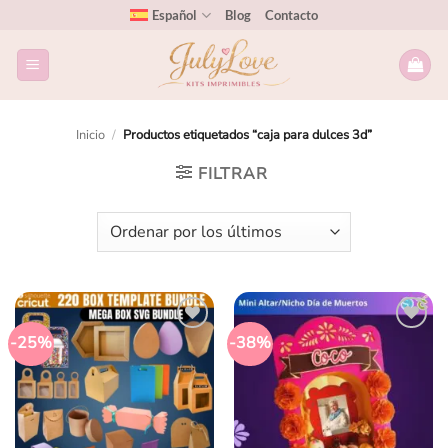
Español
Blog
Contacto
Inicio
/
Productos etiquetados “caja para dulces 3d”
FILTRAR
-25%
-38%
Añadir
Añadir
a la
a la
lista
lista
de
de
deseos
deseos