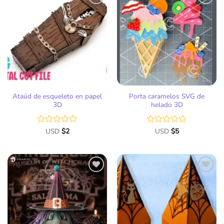
Añadir
Añadir
a la
a la
lista
lista
de
de
deseos
deseos
Ataúd de esqueleto en papel
Porta caramelos SVG de
3D
helado 3D
Valorado
USD
$
2
Valorado
USD
$
5
con
con
0
0
de
de
5
5
Añadir
Añadir
a la
a la
lista
lista
de
de
deseos
deseos