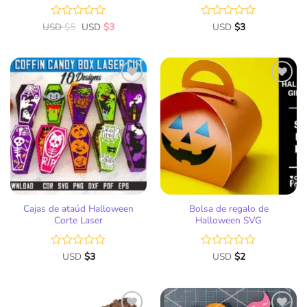
USD
Valorado
$
5
USD
$
3
Valorado
USD
$
3
con
con
0
0
de
de
5
5
Añadir
Añadir
a la
a la
lista
lista
de
de
deseos
deseos
Cajas de ataúd Halloween
Bolsa de regalo de
Corte Laser
Halloween SVG
Valorado
USD
$
3
Valorado
USD
$
2
con
con
0
0
de
de
5
5