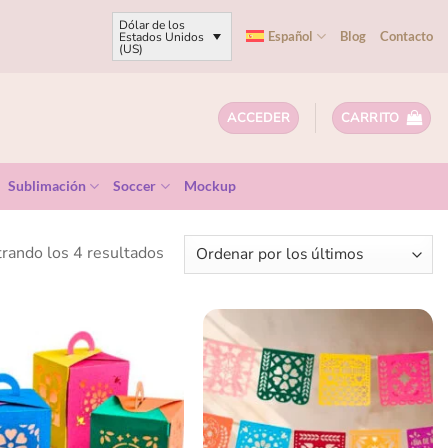
Dólar de los
Español
Blog
Contacto
Estados Unidos
(US)
ACCEDER
CARRITO
Sublimación
Soccer
Mockup
rando los 4 resultados
Añadir
Añadir
a la
a la
lista
lista
de
de
deseos
deseos