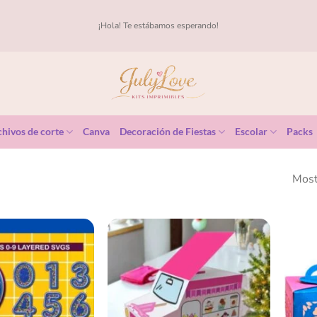
¡Hola! Te estábamos esperando!
hivos de corte
Canva
Decoración de Fiestas
Escolar
Packs
Most
Añadir
Añadir
a la
a la
lista
lista
de
de
deseos
deseos