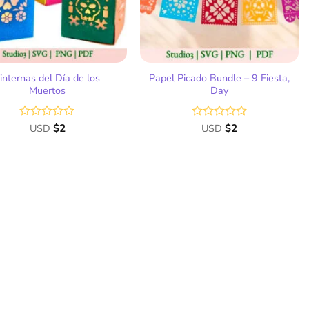
internas del Día de los
Papel Picado Bundle – 9 Fiesta,
Muertos
Day
Valorado
USD
$
2
Valorado
USD
$
2
con
con
0
0
de
de
5
5