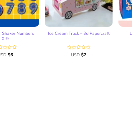
r Shaker Numbers
L
Ice Cream Truck – 3d Papercraft
0-9
orado
USD
$
6
Valorado
USD
$
2
n
con
0
de
5