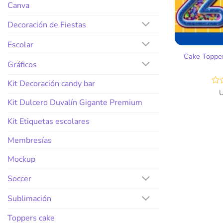
Canva
Decoración de Fiestas
Escolar
Cake Toppe
Gráficos
Kit Decoración candy bar
Val
co
Kit Dulcero Duvalín Gigante Premium
0
de
Kit Etiquetas escolares
5
Membresías
Mockup
Soccer
Sublimación
Toppers cake