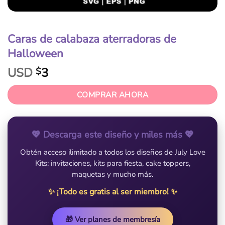
Caras de calabaza aterradoras de
Halloween
USD
3
$
COMPRAR AHORA
💖 Descarga este diseño y miles más 💖
Obtén acceso ilimitado a todos los diseños de July Love
Kits: invitaciones, kits para fiesta, cake toppers,
maquetas y mucho más.
✨ ¡Todo es gratis al ser miembro! ✨
🎁 Ver planes de membresía