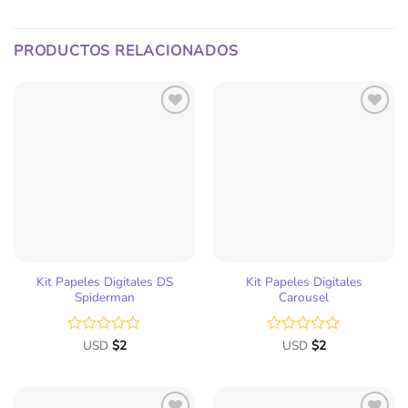
PRODUCTOS RELACIONADOS
Kit Papeles Digitales DS
Kit Papeles Digitales
Spiderman
Carousel
Valorado
USD
$
2
Valorado
USD
$
2
con
con
0
0
de
de
5
5