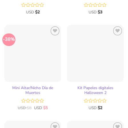
Valorado
USD
$
2
Valorado
USD
$
3
con
con
0
0
de
de
5
5
-38%
Mini Altar/Nicho Día de
Kit Papeles digitales
Muertos
Halloween 2
USD
Valorado
$
8
USD
$
5
Valorado
USD
$
2
con
con
0
0
de
de
5
5