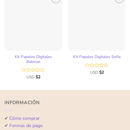
Kit Papeles Digitales
Kit Papeles Digitales Sofía
Batman
Valorado
USD
$
2
con
Valorado
USD
$
2
0
con
de
0
5
de
5
INFORMACIÓN
✔
Cómo comprar
✔
Formas de pago