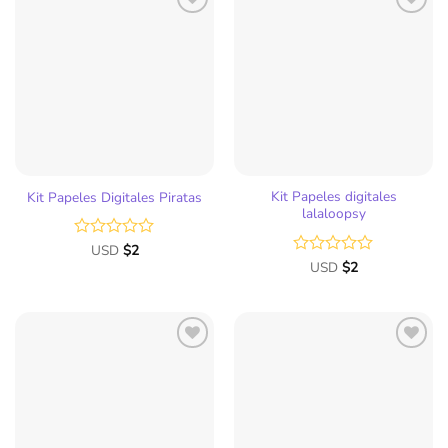
Kit Papeles digitales
Kit Papeles Digitales Piratas
lalaloopsy
Valorado
USD
$
2
con
Valorado
USD
$
2
0
con
de
0
5
de
5