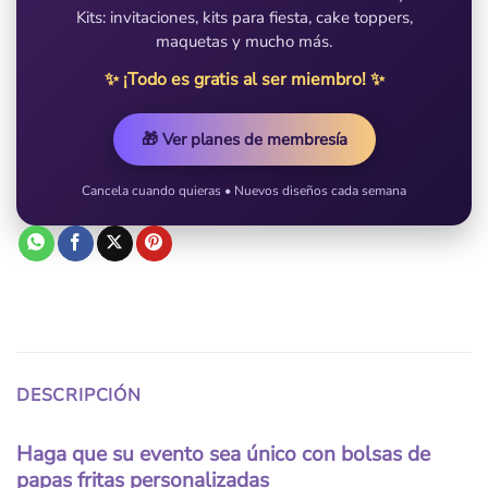
Kits: invitaciones, kits para fiesta, cake toppers,
maquetas y mucho más.
✨ ¡Todo es gratis al ser miembro! ✨
🎁 Ver planes de membresía
Cancela cuando quieras • Nuevos diseños cada semana
DESCRIPCIÓN
Haga que su evento sea único con bolsas de
papas fritas personalizadas