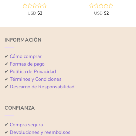
Valorado
USD
$
2
Valorado
USD
$
2
con
con
0
0
de
de
5
5
INFORMACIÓN
✔
Cómo comprar
✔
Formas de pago
✔
Política de Privacidad
✔
Términos y Condiciones
✔
Descargo de Responsabilidad
CONFIANZA
✔
Compra segura
✔
Devoluciones y reembolsos