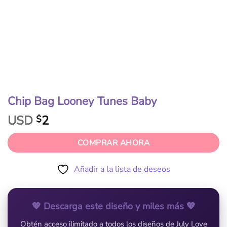
Chip Bag Looney Tunes Baby
USD
2
$
COMPRAR AHORA
Añadir a la lista de deseos
💖 Descarga este diseño y miles más 💖
Obtén acceso ilimitado a todos los diseños de July Love