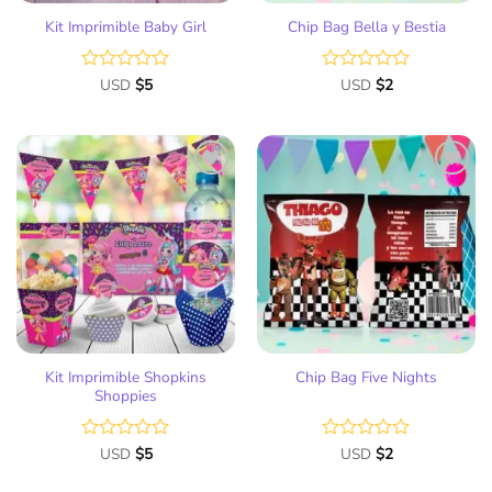
Kit Imprimible Baby Girl
Chip Bag Bella y Bestia
Valorado
USD
$
5
Valorado
USD
$
2
con
con
0
0
de
de
5
5
Añadir
Añadir
a la
a la
lista
lista
de
de
deseos
deseos
Kit Imprimible Shopkins
Chip Bag Five Nights
Shoppies
Valorado
USD
$
5
Valorado
USD
$
2
con
con
0
0