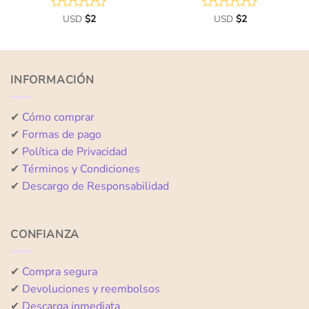
Valorado
USD
$
2
Valorado
USD
$
2
con
con
0
0
de
de
5
5
INFORMACIÓN
✔
Cómo comprar
✔
Formas de pago
✔
Política de Privacidad
✔
Términos y Condiciones
✔
Descargo de Responsabilidad
CONFIANZA
✔
Compra segura
✔
Devoluciones y reembolsos
✔
Descarga inmediata