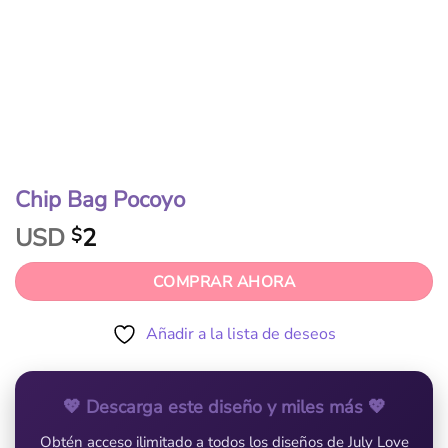
Chip Bag Pocoyo
USD
2
$
COMPRAR AHORA
Añadir a la lista de deseos
💖 Descarga este diseño y miles más 💖
Obtén acceso ilimitado a todos los diseños de July Love