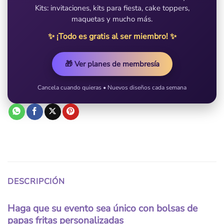
Kits: invitaciones, kits para fiesta, cake toppers,
maquetas y mucho más.
✨ ¡Todo es gratis al ser miembro! ✨
🎁 Ver planes de membresía
Cancela cuando quieras • Nuevos diseños cada semana
DESCRIPCIÓN
Haga que su evento sea único con bolsas de
papas fritas personalizadas