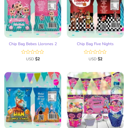
lista
lista
de
de
deseos
deseos
Chip Bag Bebes Llorones 2
Chip Bag Five Nights
Valorado
USD
$
2
Valorado
USD
$
2
con
con
0
0
de
de
5
5
Añadir
Añadir
a la
a la
lista
lista
de
de
deseos
deseos