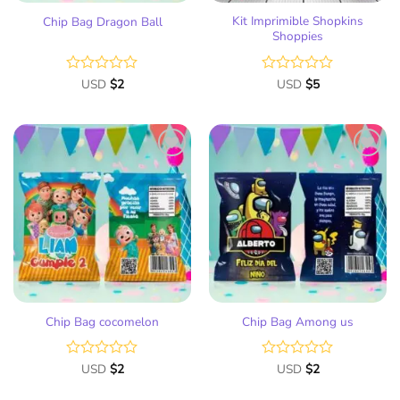
Kit Imprimible Shopkins
Chip Bag Dragon Ball
Shoppies
Valorado
USD
$
2
Valorado
USD
$
5
con
con
0
0
de
de
5
5
Añadir
Añadir
a la
a la
lista
lista
de
de
deseos
deseos
Chip Bag cocomelon
Chip Bag Among us
Valorado
USD
$
2
Valorado
USD
$
2
con
con
0
0