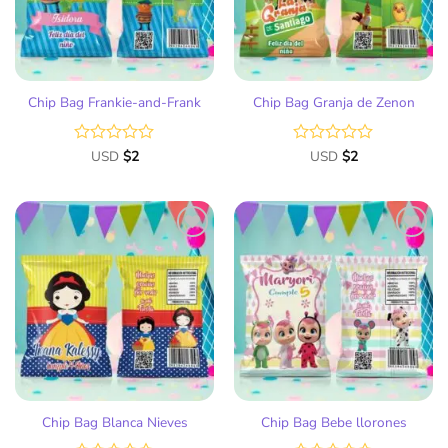
Chip Bag Frankie-and-Frank
Chip Bag Granja de Zenon
Valorado
USD
$
2
Valorado
USD
$
2
con
con
0
0
de
de
5
5
Añadir
Añadir
a la
a la
lista
lista
de
de
deseos
deseos
Chip Bag Blanca Nieves
Chip Bag Bebe llorones