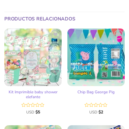
PRODUCTOS RELACIONADOS
Añadir
Añadir
a la
a la
lista
lista
de
de
deseos
deseos
Kit Imprimible baby shower
Chip Bag George Pig
elefante
Valorado
USD
$
5
Valorado
USD
$
2
con
con
0
0
de
de