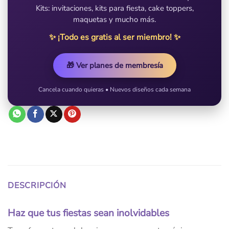
Kits: invitaciones, kits para fiesta, cake toppers,
maquetas y mucho más.
✨ ¡Todo es gratis al ser miembro! ✨
🎁 Ver planes de membresía
Cancela cuando quieras • Nuevos diseños cada semana
DESCRIPCIÓN
Haz que tus fiestas sean inolvidables