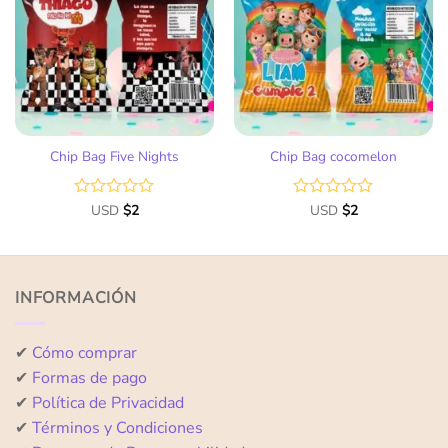
a la
a la
lista
lista
de
de
deseos
deseos
Chip Bag Five Nights
Chip Bag cocomelon
Valorado
USD
$
2
Valorado
USD
$
2
con
con
0
0
de
de
5
5
INFORMACIÓN
✔
Cómo comprar
✔
Formas de pago
✔
Política de Privacidad
✔
Términos y Condiciones