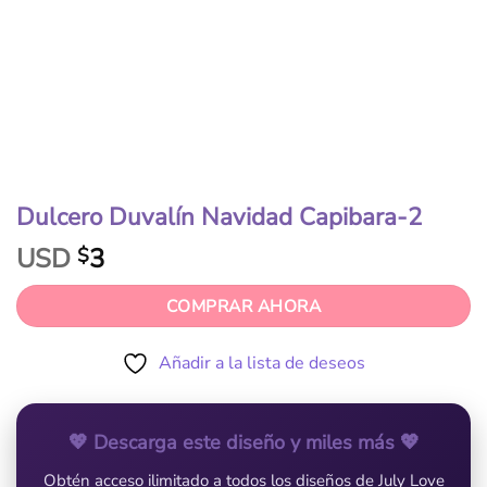
Dulcero Duvalín Navidad Capibara-2
USD
3
$
COMPRAR AHORA
Añadir a la lista de deseos
💖 Descarga este diseño y miles más 💖
Obtén acceso ilimitado a todos los diseños de July Love