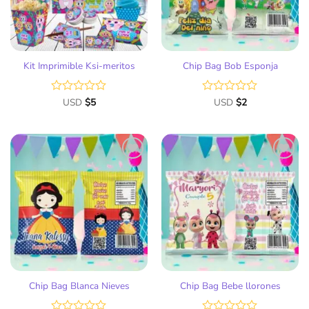
Kit Imprimible Ksi-meritos
Chip Bag Bob Esponja
Valorado
USD
$
5
Valorado
USD
$
2
con
con
0
0
de
de
5
5
Añadir
Añadir
a la
a la
lista
lista
de
de
deseos
deseos
Chip Bag Blanca Nieves
Chip Bag Bebe llorones