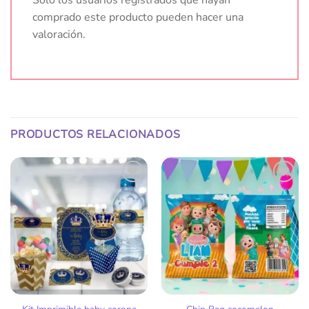
comprado este producto pueden hacer una
valoración.
PRODUCTOS RELACIONADOS
Añadir
Añadir
a la
a la
lista
lista
de
de
deseos
deseos