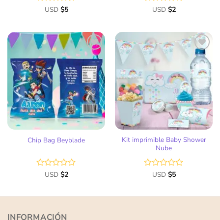
Valorado
USD
$
5
Valorado
USD
$
2
con
con
0
0
de
de
5
5
Añadir
Añadir
a la
a la
lista
lista
de
de
deseos
deseos
Kit imprimible Baby Shower
Chip Bag Beyblade
Nube
Valorado
USD
$
2
Valorado
USD
$
5
con
con
0
0
de
de
5
5
INFORMACIÓN