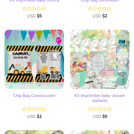
Kit Imprimible baby corona
Chip Bag cocomelon
Valorado
USD
$
5
Valorado
USD
$
2
con
con
0
0
de
de
5
5
Añadir
Añadir
a la
a la
lista
lista
de
de
deseos
deseos
Kit Imprimible baby shower
Chip Bag Construcción
elefante
Valorado
USD
$
2
Valorado
USD
$
5
con
con
0
0
de
de