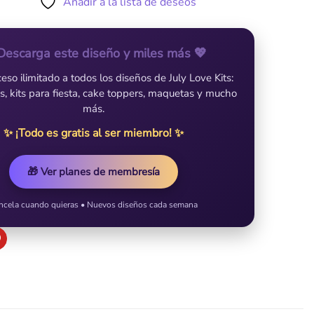
Añadir a la lista de deseos
Descarga este diseño y miles más 💖
so ilimitado a todos los diseños de July Love Kits:
es, kits para fiesta, cake toppers, maquetas y mucho
más.
✨ ¡Todo es gratis al ser miembro! ✨
🎁 Ver planes de membresía
ncela cuando quieras • Nuevos diseños cada semana