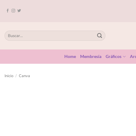
Home
Membresía
Gráficos
Arc
Inicio
/
Canva