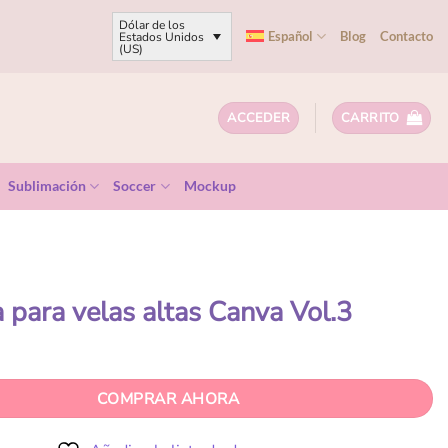
Dólar de los
Español
Blog
Contacto
Estados Unidos
(US)
ACCEDER
CARRITO
Sublimación
Soccer
Mockup
a para velas altas Canva Vol.3
COMPRAR AHORA