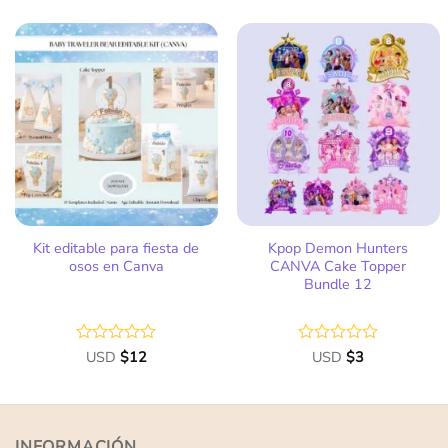
0
0
de
de
5
5
Añadir
Añadir
a la
a la
lista
lista
de
de
deseos
deseos
Kit editable para fiesta de
Kpop Demon Hunters
osos en Canva
CANVA Cake Topper
Bundle 12
Valorado
USD
$
12
Valorado
USD
$
3
con
con
0
0
de
de
5
5
INFORMACIÓN