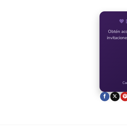
💖 
Obtén acce
invitacion
Ca