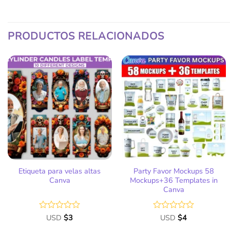
PRODUCTOS RELACIONADOS
Añadir
Añadir
a la
a la
lista
lista
de
de
deseos
deseos
Etiqueta para velas altas
Party Favor Mockups 58
Canva
Mockups+36 Templates in
Canva
Valorado
USD
$
3
Valorado
USD
$
4
con
con