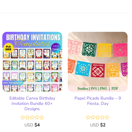
Añadir
Añadir
a la
a la
lista
lista
de
de
deseos
deseos
Editable Canva Birthday
Papel Picado Bundle – 9
Invitation Bundle 60+
Fiesta, Day
Designs
Valorado
USD
$
4
Valorado
USD
$
2
con
con