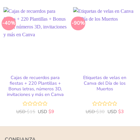
0
0
de
de
5
5
-40%
-90%
Añadir
Añadir
a la
a la
lista
lista
de
de
deseos
deseos
Cajas de recuerdos para
Etiquetas de velas en
fiestas + 220 Plantillas +
Canva del Día de los
Bonus letras, números 3D,
Muertos
invitaciones y más en Canva
USD
Valorado
$
15
USD
$
9
USD
Valorado
$
30
USD
$
3
con
con
0
0
de
de
5
5
CONFIANZA