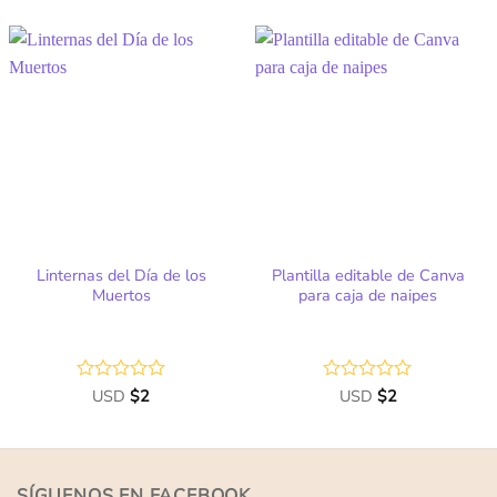
0
0
de
de
5
5
Añadir
Añadir
a la
a la
lista
lista
de
de
deseos
deseos
Linternas del Día de los
Plantilla editable de Canva
Muertos
para caja de naipes
Valorado
USD
$
2
Valorado
USD
$
2
con
con
0
0
de
de
5
5
SÍGUENOS EN FACEBOOK