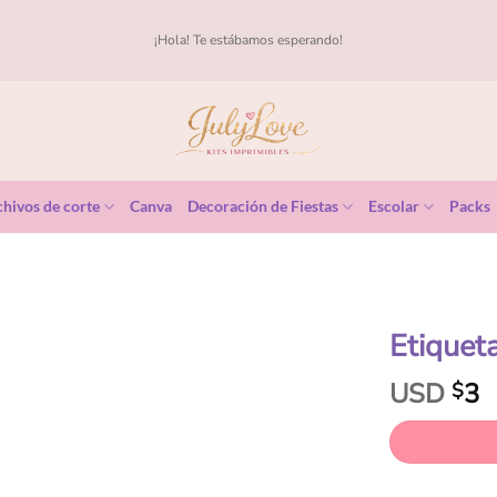
¡Hola! Te estábamos esperando!
hivos de corte
Canva
Decoración de Fiestas
Escolar
Packs
Etiquet
USD
3
$