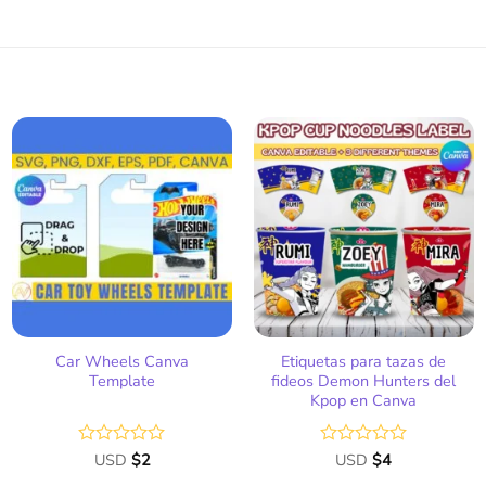
Añadir
Añadir
a la
a la
lista
lista
de
de
deseos
deseos
Car Wheels Canva
Etiquetas para tazas de
Template
fideos Demon Hunters del
Kpop en Canva
Valorado
USD
$
2
Valorado
USD
$
4
con
con