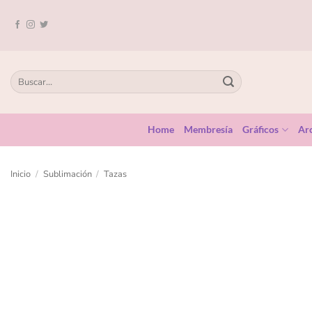
Home
Membresía
Gráficos
Arc
Inicio
/
Sublimación
/
Tazas