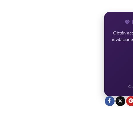
💖 
Obtén acce
invitacion
Ca