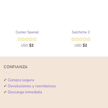
de
de
deseos
deseos
Cocker Spaniel
Salchicha 2
Valorado
USD
$
2
Valorado
USD
$
2
con
con
0
0
de
de
5
5
CONFIANZA
✔
Compra segura
✔
Devoluciones y reembolsos
✔
Descarga inmediata