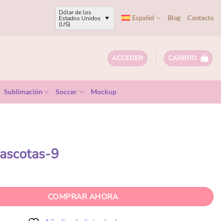
Dólar de los
Español
Blog
Contacto
Estados Unidos
(US)
ACCEDER
CARRITO
Sublimación
Soccer
Mockup
ascotas-9
COMPRAR AHORA