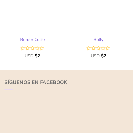
de
de
deseos
deseos
Border Coliie
Bully
Valorado
USD
$
2
Valorado
USD
$
2
con
con
0
0
de
de
5
5
SÍGUENOS EN FACEBOOK