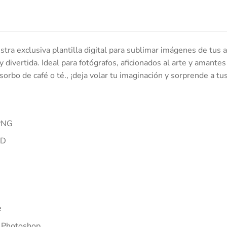
tra exclusiva plantilla digital para sublimar imágenes de tus 
y divertida. Ideal para fotógrafos, aficionados al arte y aman
orbo de café o té., ¡deja volar tu imaginación y sorprende a t
PNG
SD
e
 Photoshop