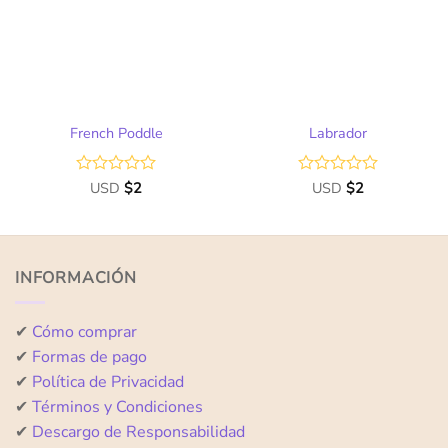
de
de
deseos
deseos
French Poddle
Labrador
Valorado
USD
$
2
Valorado
USD
$
2
con
con
0
0
de
de
5
5
INFORMACIÓN
✔
Cómo comprar
✔
Formas de pago
✔
Política de Privacidad
✔
Términos y Condiciones
✔
Descargo de Responsabilidad