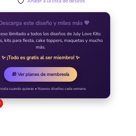
Añadir a la lista de deseos
Descarga este diseño y miles más 💖
so ilimitado a todos los diseños de July Love Kits:
es, kits para fiesta, cake toppers, maquetas y mucho
más.
✨ ¡Todo es gratis al ser miembro! ✨
🎁 Ver planes de membresía
ncela cuando quieras • Nuevos diseños cada semana