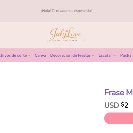
¡Hola! Te estábamos esperando!
hivos de corte
Canva
Decoración de Fiestas
Escolar
Packs
Frase M
USD
2
$