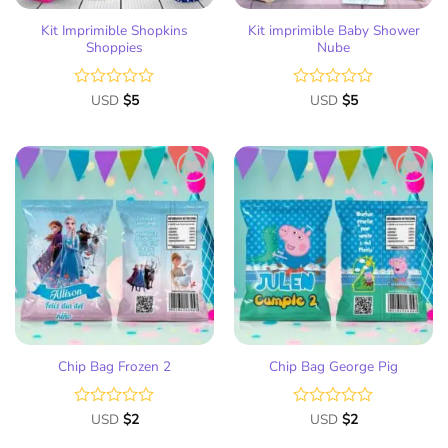
Kit Imprimible Shopkins
Kit imprimible Baby Shower
Shoppies
Nube
Valorado
USD
$
5
Valorado
USD
$
5
con
con
0
0
de
de
5
5
Añadir
Añadir
a la
a la
lista
lista
de
de
deseos
deseos
Chip Bag Frozen 2
Chip Bag George Pig
Valorado
USD
$
2
Valorado
USD
$
2
con
con