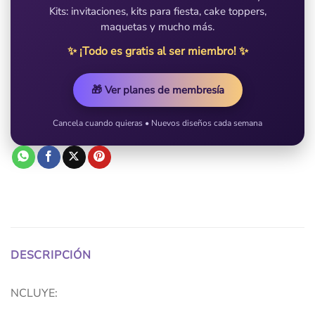
Kits: invitaciones, kits para fiesta, cake toppers,
maquetas y mucho más.
✨ ¡Todo es gratis al ser miembro! ✨
🎁 Ver planes de membresía
Cancela cuando quieras • Nuevos diseños cada semana
DESCRIPCIÓN
NCLUYE: