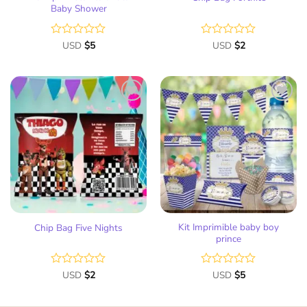
Baby Shower
Valorado
USD
$
5
Valorado
USD
$
2
con
con
0
0
de
de
5
5
Añadir
Añadir
a la
a la
lista
lista
de
de
deseos
deseos
Kit Imprimible baby boy
Chip Bag Five Nights
prince
Valorado
USD
$
2
Valorado
USD
$
5
con
con
0
0