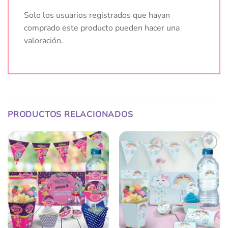
Solo los usuarios registrados que hayan
comprado este producto pueden hacer una
valoración.
PRODUCTOS RELACIONADOS
Añadir
Añadir
a la
a la
lista
lista
de
de
deseos
deseos