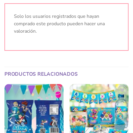
Solo los usuarios registrados que hayan
comprado este producto pueden hacer una
valoración.
PRODUCTOS RELACIONADOS
Añadir
Añadir
a la
a la
lista
lista
de
de
deseos
deseos