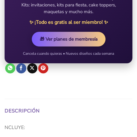
Kits: invitaciones, kits para fiesta, cake toppers,
maquetas y mucho más.
✨ ¡Todo es gratis al ser miembro! ✨
🎁 Ver planes de membresía
Cancela cuando quieras • Nuevos diseños cada semana
DESCRIPCIÓN
NCLUYE: