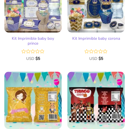
de
de
deseos
deseos
Kit Imprimible baby boy
Kit Imprimible baby corona
prince
Valorado
USD
$
5
Valorado
USD
$
5
con
con
0
0
de
de
5
5
Añadir
Añadir
a la
a la
lista
lista
de
de
deseos
deseos