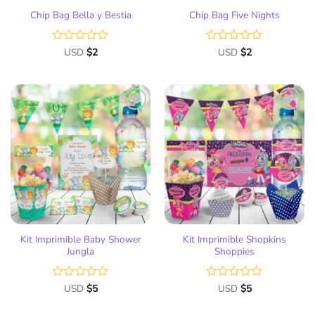
Chip Bag Bella y Bestia
Chip Bag Five Nights
Valorado
USD
$
2
Valorado
USD
$
2
con
con
0
0
de
de
5
5
Añadir
Añadir
a la
a la
lista
lista
de
de
deseos
deseos
Kit Imprimible Baby Shower
Kit Imprimible Shopkins
Jungla
Shoppies
Valorado
USD
$
5
Valorado
USD
$
5
con
con
0
0