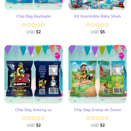
Chip Bag Beyblade
Kit Imprimible Baby Shark
Valorado
USD
$
2
Valorado
USD
$
5
con
con
0
0
de
de
5
5
Añadir
Añadir
a la
a la
lista
lista
de
de
deseos
deseos
Chip Bag Among us
Chip Bag Granja de Zenon
Valorado
USD
$
2
Valorado
USD
$
2
con
con