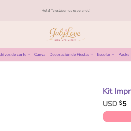
¡Hola! Te estábamos esperando!
hivos de corte
Canva
Decoración de Fiestas
Escolar
Packs
Kit Impr
USD
5
$