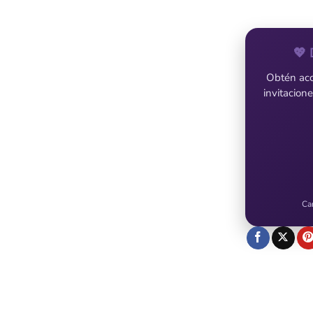
💖 
Obtén acce
invitacion
Ca