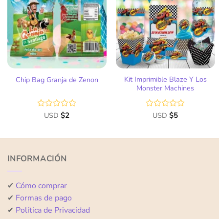
a la
a la
lista
lista
de
de
deseos
deseos
Kit Imprimible Blaze Y Los
Chip Bag Granja de Zenon
Monster Machines
Valorado
USD
$
2
Valorado
USD
$
5
con
con
0
0
de
de
5
5
INFORMACIÓN
✔
Cómo comprar
✔
Formas de pago
✔
Política de Privacidad