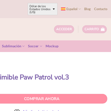
Dólar de los
Español
Blog
Contacto
Estados Unidos
(US)
ACCEDER
CARRITO
Sublimación
Soccer
Mockup
imible Paw Patrol vol.3
COMPRAR AHORA