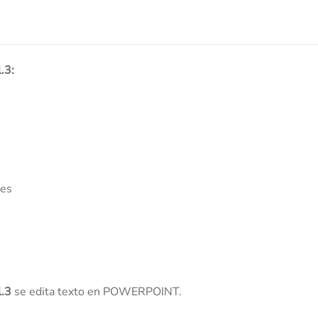
.3:
ces
l.3
se edita texto en POWERPOINT.