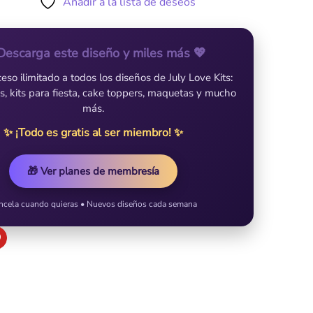
Añadir a la lista de deseos
Descarga este diseño y miles más 💖
so ilimitado a todos los diseños de July Love Kits:
es, kits para fiesta, cake toppers, maquetas y mucho
más.
✨ ¡Todo es gratis al ser miembro! ✨
🎁 Ver planes de membresía
ncela cuando quieras • Nuevos diseños cada semana