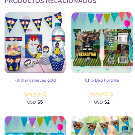
PRODUCTOS RELACIONADOS
Añadir
Añadir
a la
a la
lista
lista
de
de
deseos
deseos
Kit blancanieves gold
Chip Bag Fortnite
Valorado
USD
$
5
Valorado
USD
$
2
con
con
0
0
de
de
5
5
Añadir
Añadir