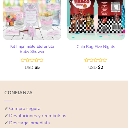
a la
a la
lista
lista
de
de
deseos
deseos
Kit Imprimible Elefantita
Chip Bag Five Nights
Baby Shower
Valorado
USD
$
5
Valorado
USD
$
2
con
con
0
0
de
de
5
5
CONFIANZA
✔
Compra segura
✔
Devoluciones y reembolsos
✔
Descarga inmediata