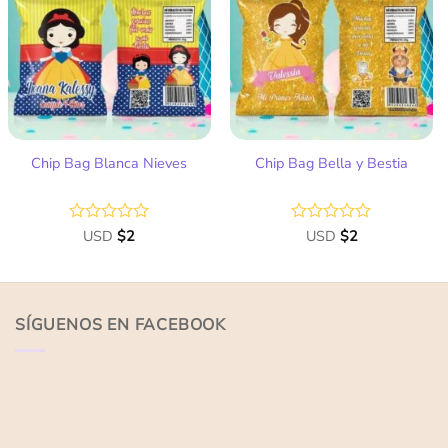
a la
a la
lista
lista
de
de
deseos
deseos
Chip Bag Blanca Nieves
Chip Bag Bella y Bestia
Valorado
USD
$
2
Valorado
USD
$
2
con
con
0
0
de
de
5
5
SÍGUENOS EN FACEBOOK