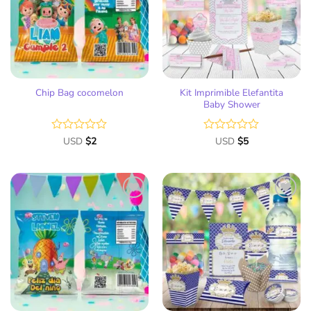
de
de
deseos
deseos
Kit Imprimible Elefantita
Chip Bag cocomelon
Baby Shower
Valorado
USD
$
2
Valorado
USD
$
5
con
con
0
0
de
de
5
5
Añadir
Añadir
a la
a la
lista
lista
de
de
deseos
deseos