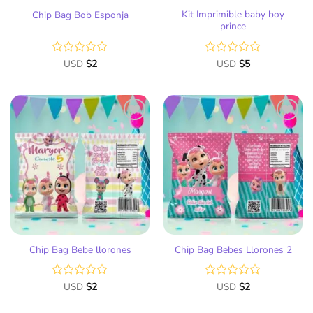
Kit Imprimible baby boy
Chip Bag Bob Esponja
prince
Valorado
USD
$
2
Valorado
USD
$
5
con
con
0
0
de
de
5
5
Añadir
Añadir
a la
a la
lista
lista
de
de
deseos
deseos
Chip Bag Bebe llorones
Chip Bag Bebes Llorones 2
Valorado
USD
$
2
Valorado
USD
$
2
con
con
0
0