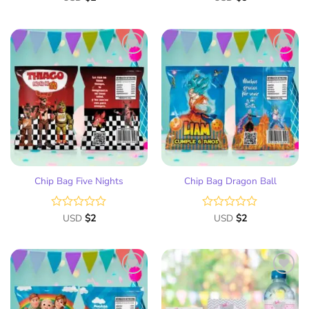
con
con
0
0
de
de
5
5
Añadir
Añadir
a la
a la
lista
lista
de
de
deseos
deseos
Chip Bag Five Nights
Chip Bag Dragon Ball
Valorado
USD
$
2
Valorado
USD
$
2
con
con
0
0
de
de
5
5
Añadir
Añadir
a la
a la
lista
lista