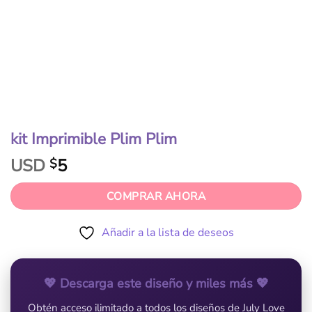
kit Imprimible Plim Plim
USD
5
$
COMPRAR AHORA
Añadir a la lista de deseos
💖 Descarga este diseño y miles más 💖
Obtén acceso ilimitado a todos los diseños de July Love