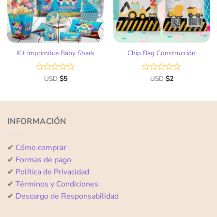
Kit Imprimible Baby Shark
Chip Bag Construcción
Valorado
USD
$
5
Valorado
USD
$
2
con
con
0
0
de
de
5
5
INFORMACIÓN
✔
Cómo comprar
✔
Formas de pago
✔
Política de Privacidad
✔
Términos y Condiciones
✔
Descargo de Responsabilidad