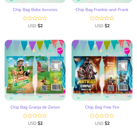
Chip Bag Bebe llorones
Chip Bag Frankie-and-Frank
Valorado
USD
$
2
Valorado
USD
$
2
con
con
0
0
de
de
5
5
Añadir
Añadir
a la
a la
lista
lista
de
de
deseos
deseos
Chip Bag Granja de Zenon
Chip Bag Free Fire
Valorado
USD
$
2
Valorado
USD
$
2
con
con
0
0