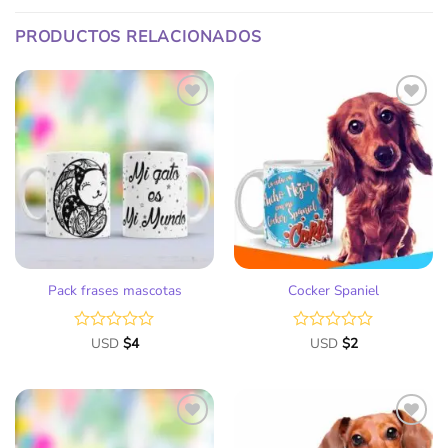
PRODUCTOS RELACIONADOS
Añadir
Añadir
a la
a la
lista
lista
de
de
deseos
deseos
Pack frases mascotas
Cocker Spaniel
Valorado
USD
$
4
Valorado
USD
$
2
con
con
0
0
de
de
5
5
Añadir
Añadir