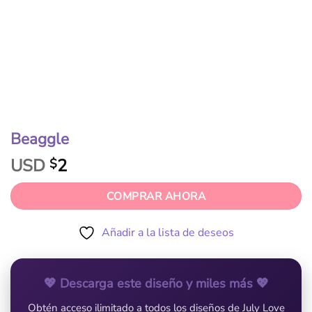
Beaggle
USD
2
$
COMPRAR AHORA
Añadir a la lista de deseos
💖 Descarga este diseño y miles más 💖
Obtén acceso ilimitado a todos los diseños de July Love