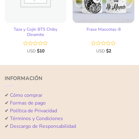
Taza y Cojín BTS Chiby
Frase Mascotas-8
Dinamite
Valorado
USD
$
10
Valorado
USD
$
2
con
con
0
0
de
de
5
5
INFORMACIÓN
✔
Cómo comprar
✔
Formas de pago
✔
Política de Privacidad
✔
Términos y Condiciones
✔
Descargo de Responsabilidad