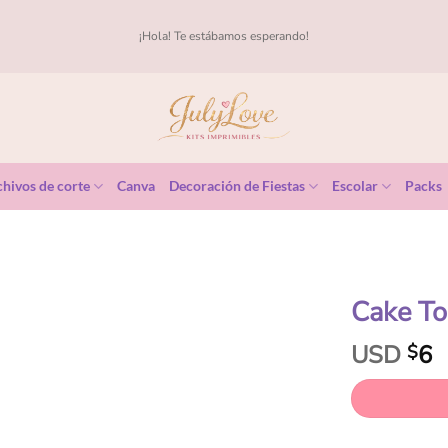
¡Hola! Te estábamos esperando!
hivos de corte
Canva
Decoración de Fiestas
Escolar
Packs
Cake To
USD
6
$