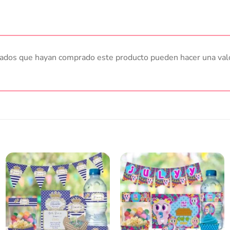
trados que hayan comprado este producto pueden hacer una val
Añadir
Añadir
a la
a la
lista
lista
de
de
deseos
deseos