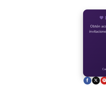
💖 
Obtén acce
invitacion
Ca