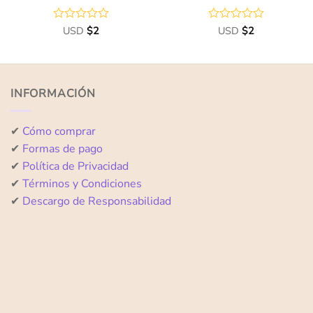
Valorado
USD
$
2
Valorado
USD
$
2
con
con
0
0
de
de
5
5
INFORMACIÓN
✔
Cómo comprar
✔
Formas de pago
✔
Política de Privacidad
✔
Términos y Condiciones
✔
Descargo de Responsabilidad