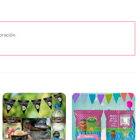
oración.
Añadir
Añadir
a la
a la
lista
lista
de
de
deseos
deseos