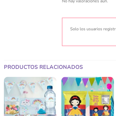
No hay valoraciones aún.
Solo los usuarios regis
PRODUCTOS RELACIONADOS
Añadir
Añadir
a la
a la
lista
lista
de
de
deseos
deseos