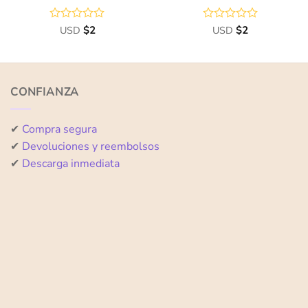
Valorado
USD
$
2
Valorado
USD
$
2
con
con
0
0
de
de
5
5
CONFIANZA
✔
Compra segura
✔
Devoluciones y reembolsos
✔
Descarga inmediata