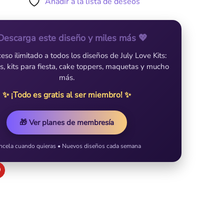
Añadir a la lista de deseos
Descarga este diseño y miles más 💖
so ilimitado a todos los diseños de July Love Kits:
es, kits para fiesta, cake toppers, maquetas y mucho
más.
✨ ¡Todo es gratis al ser miembro! ✨
🎁 Ver planes de membresía
ncela cuando quieras • Nuevos diseños cada semana