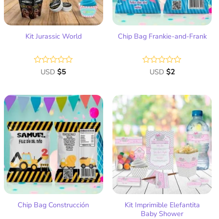
Kit Jurassic World
Chip Bag Frankie-and-Frank
Valorado
USD
$
5
Valorado
USD
$
2
con
con
0
0
de
de
5
5
Añadir
Añadir
a la
a la
lista
lista
de
de
deseos
deseos
Kit Imprimible Elefantita
Chip Bag Construcción
Baby Shower