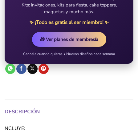
Kits: invitaciones, kits para fiesta, cake toppers,
maquetas y mucho más.
✨ ¡Todo es gratis al ser miembro! ✨
🎁 Ver planes de membresía
Cancela cuando quieras • Nuevos diseños cada semana
DESCRIPCIÓN
NCLUYE: