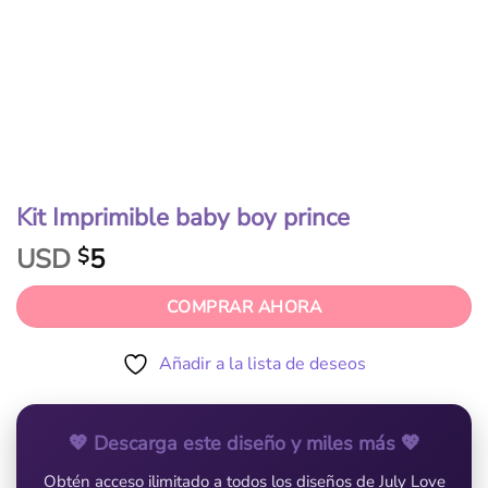
Kit Imprimible baby boy prince
USD
5
$
COMPRAR AHORA
Añadir a la lista de deseos
💖 Descarga este diseño y miles más 💖
Obtén acceso ilimitado a todos los diseños de July Love