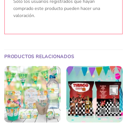
Solo los usuarios registrados que hayan
comprado este producto pueden hacer una
valoración.
PRODUCTOS RELACIONADOS
Añadir
Añadir
a la
a la
lista
lista
de
de
deseos
deseos