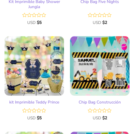
Kit Imprimible Baby Shower
Chip Bag Five Nights
Jungla
Valorado
USD
$
5
Valorado
USD
$
2
con
con
0
0
de
de
5
5
Añadir
Añadir
a la
a la
lista
lista
de
de
deseos
deseos
kit Imprimible Teddy Prince
Chip Bag Construcción
Valorado
USD
$
5
Valorado
USD
$
2
con
con
0
0
de
de