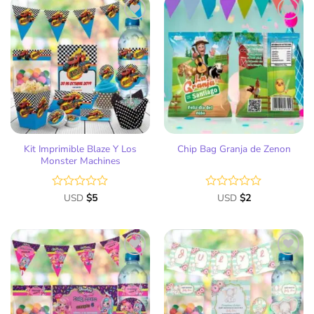
5
5
Añadir
Añadir
a la
a la
lista
lista
de
de
deseos
deseos
Kit Imprimible Blaze Y Los
Chip Bag Granja de Zenon
Monster Machines
Valorado
USD
$
5
Valorado
USD
$
2
con
con
0
0
de
de
5
5
Añadir
Añadir
a la
a la
lista
lista
de
de
deseos
deseos