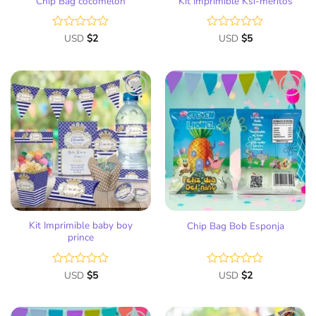
Chip Bag cocomelon
Kit Imprimible Ksi-meritos
Valorado
USD
$
2
Valorado
USD
$
5
con
con
0
0
de
de
5
5
Añadir
Añadir
a la
a la
lista
lista
de
de
deseos
deseos
Kit Imprimible baby boy
Chip Bag Bob Esponja
prince
Valorado
USD
$
5
Valorado
USD
$
2
con
con
0
0
de
de