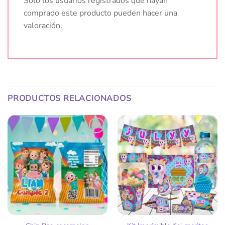
Solo los usuarios registrados que hayan
comprado este producto pueden hacer una
valoración.
PRODUCTOS RELACIONADOS
Añadir
Añadir
a la
a la
lista
lista
de
de
deseos
deseos