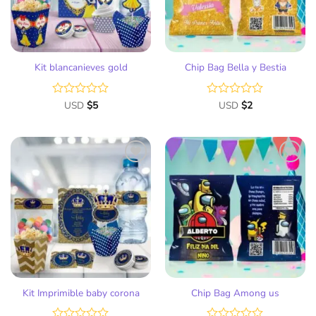
Kit blancanieves gold
Chip Bag Bella y Bestia
Valorado
USD
$
5
Valorado
USD
$
2
con
con
0
0
de
de
5
5
Añadir
Añadir
a la
a la
lista
lista
de
de
deseos
deseos
Kit Imprimible baby corona
Chip Bag Among us